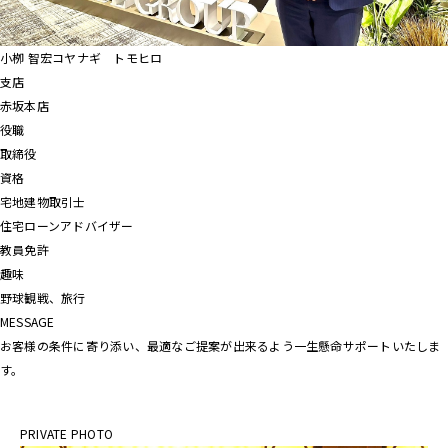
小栁 智宏
コヤナギ トモヒロ
支店
赤坂本店
役職
取締役
資格
宅地建物取引士
住宅ローンアドバイザー
教員免許
趣味
野球観戦、旅行
MESSAGE
お客様の条件に寄り添い、最適なご提案が出来るよう一生懸命サポートいたしま
す。
PRIVATE PHOTO