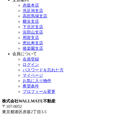
赤坂本店
洗足池支店
高田馬場支店
横浜支店
下北沢支店
浜田山支店
用賀支店
恵比寿支店
後楽園支店
会員について
会員登録
ログイン
パスワードを忘れた方
マイページ
お気に入り物件
希望条件
プロフィール変更
株式会社WALLMATE不動産
〒107-0052
東京都港区赤坂2丁目3-5