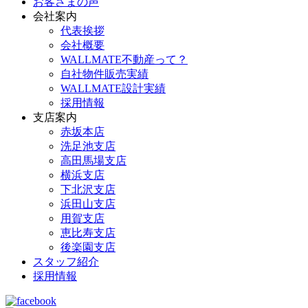
お客さまの声
会社案内
代表挨拶
会社概要
WALLMATE不動産って？
自社物件販売実績
WALLMATE設計実績
採用情報
支店案内
赤坂本店
洗足池支店
高田馬場支店
横浜支店
下北沢支店
浜田山支店
用賀支店
恵比寿支店
後楽園支店
スタッフ紹介
採用情報