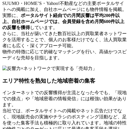
SUUMO・HOME’S・Yahoo!不動産などの主要ポータルサイ
トへの掲載に加え、自社ホームページにも物件情報を掲載。
実際に、
ポータルサイト経由での月間反響は平均200件以
上、自社ホームページでは、会員登録を含め月間600件以上
の反響を獲得
しています。
さらに、当社が築いてきた数百社以上の買取業者ネットワー
クを活用することで、個人のお客様だけでなく、法人買取業
者にも広く・深くアプローチ可能。
物件の特徴に応じて的確なマッチングを行い、高値かつスピ
ーディな売却を目指します。
エリア特性を熟知した地域密着の集客
インターネットでの反響獲得が主流となった今でも、「現地
での接点」や「地域密着の情報発信」には根強い効果があり
ます。
当社では、ポータルサイトへの掲載やネット広告だけでな
く、現地販売会の実施やチラシのポスティング活動など、足
を使った集客手法も積極的に取り入れています。地域の特性
や物件ごとのターゲットに応じて最適な集客手段を選択し、