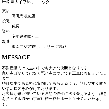
岩﨑 宏太
イワサキ コウタ
支店
高田馬場支店
役職
係長
資格
宅地建物取引士
趣味
東南アジア旅行、Ｊリーグ観戦
MESSAGE
不動産購入は人生の中でも大きな決断となります。
良い点ばかりではなく悪い点についても正直にお伝えいたし
ます。
些細な事でも気軽に質問してもらえるよう、話しやすく聞き
やすい接客を心がけております。
お客様が思い描いている理想の物件に巡り会えるよう、誠意
を持って迅速かつ丁寧に精一杯サポートさせていただきま
す。