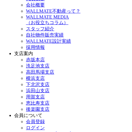
会社概要
WALLMATE不動産って？
WALLMATE MEDIA
（お役立ちコラム）
スタッフ紹介
自社物件販売実績
WALLMATE設計実績
採用情報
支店案内
赤坂本店
洗足池支店
高田馬場支店
横浜支店
下北沢支店
浜田山支店
用賀支店
恵比寿支店
後楽園支店
会員について
会員登録
ログイン