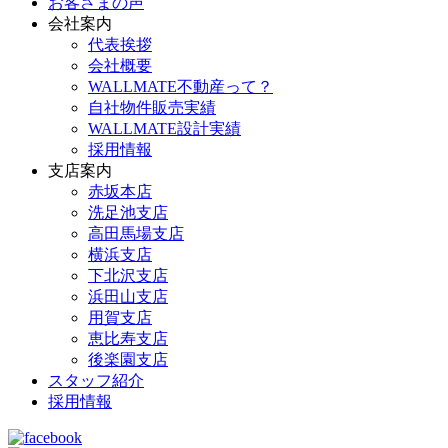
お客さまの声
会社案内
代表挨拶
会社概要
WALLMATE不動産って？
自社物件販売実績
WALLMATE設計実績
採用情報
支店案内
赤坂本店
洗足池支店
高田馬場支店
横浜支店
下北沢支店
浜田山支店
用賀支店
恵比寿支店
後楽園支店
スタッフ紹介
採用情報