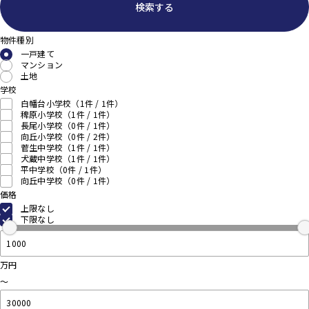
検索する
物件種別
一戸建て
マンション
土地
学校
白幡台小学校
（1件 /
1
件）
稗原小学校
（1件 /
1
件）
長尾小学校
（0件 /
1
件）
向丘小学校
（0件 /
2
件）
菅生中学校
（1件 /
1
件）
犬蔵中学校
（1件 /
1
件）
平中学校
（0件 /
1
件）
向丘中学校
（0件 /
1
件）
価格
上限なし
下限なし
万円
～