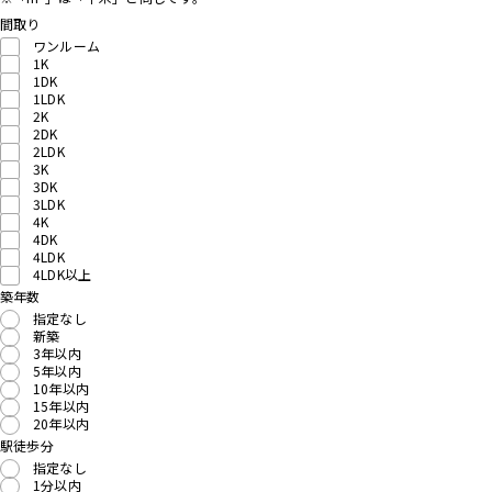
間取り
ワンルーム
1K
1DK
1LDK
2K
2DK
2LDK
3K
3DK
3LDK
4K
4DK
4LDK
4LDK以上
築年数
指定なし
新築
3年以内
5年以内
10年以内
15年以内
20年以内
駅徒歩分
指定なし
1分以内