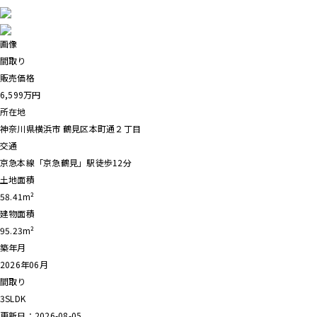
画像
間取り
販売価格
6,599
万円
所在地
神奈川県横浜市 鶴見区本町通２丁目
交通
京急本線「京急鶴見」駅徒歩12分
土地面積
58.41m²
建物面積
95.23m²
築年月
2026年06月
間取り
3SLDK
更新日：2026-08-05