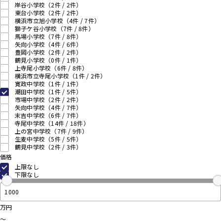
岸谷小学校
（2件 /
2
件）
東台小学校
（2件 /
2
件）
横浜市立旭小学校
（4件 /
7
件）
獅子ケ谷小学校
（7件 /
8
件）
馬場小学校
（7件 /
8
件）
矢向小学校
（4件 /
6
件）
豊岡小学校
（2件 /
2
件）
鶴見小学校
（0件 /
1
件）
上寺尾小学校
（6件 /
8
件）
横浜市立寺尾小学校
（1件 /
2
件）
寛政中学校
（1件 /
1
件）
潮田中学校
（1件 /
5
件）
市場中学校
（2件 /
2
件）
矢向中学校
（4件 /
7
件）
末吉中学校
（6件 /
7
件）
寺尾中学校
（14件 /
18
件）
上の宮中学校
（7件 /
9
件）
生麦中学校
（5件 /
5
件）
鶴見中学校
（2件 /
3
件）
価格
上限なし
下限なし
万円
～