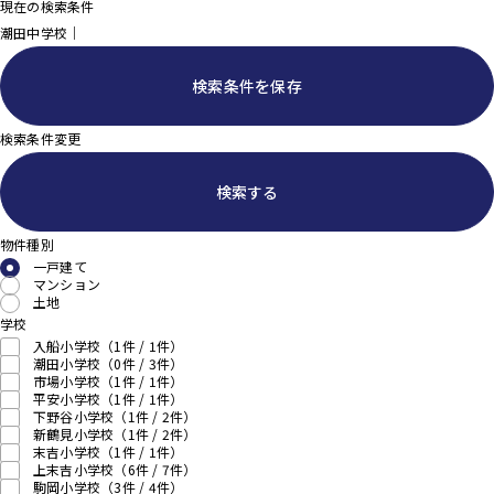
現在の検索条件
潮田中学校｜
検索条件を保存
検索条件変更
検索する
物件種別
一戸建て
マンション
土地
学校
入船小学校
（1件 /
1
件）
潮田小学校
（0件 /
3
件）
市場小学校
（1件 /
1
件）
平安小学校
（1件 /
1
件）
下野谷小学校
（1件 /
2
件）
新鶴見小学校
（1件 /
2
件）
末吉小学校
（1件 /
1
件）
上末吉小学校
（6件 /
7
件）
駒岡小学校
（3件 /
4
件）