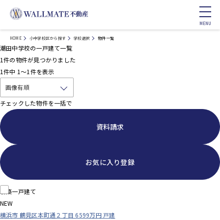
HOME
小中学校区から探す
学校選択
物件一覧
潮田中学校の一戸建て一覧
1
件の物件が見つかりました
1
件中
1～1
件を表示
チェックした物件を一括で
資料請求
お気に入り登録
新築一戸建て
NEW
横浜市 鶴見区本町通２丁目 6599万円 戸建