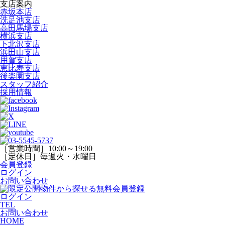
支店案内
赤坂本店
洗足池支店
高田馬場支店
横浜支店
下北沢支店
浜田山支店
用賀支店
恵比寿支店
後楽園支店
スタッフ紹介
採用情報
［営業時間］10:00～19:00
［定休日］毎週火・水曜日
会員登録
ログイン
お問い合わせ
ログイン
TEL
お問い合わせ
HOME