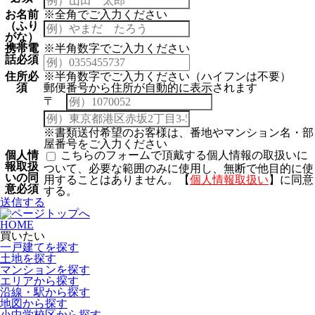
お名前
※全角でご入力ください
（ふり
がな）
携帯電
※半角数字でご入力ください
話
必須
住所
必
※半角数字でご入力ください（ハイフンは不要）
須
郵便番号から住所が自動的に表示されます
〒
※書類送付希望のお客様は、番地やマンション名・部
屋番号をご入力ください
個人情
こちらのフォームで頂戴する個人情報の取扱いに
報取扱
ついて、必要な範囲のみに使用し、無断で他目的に使
いの同
用することはありません。【
個人情報取扱い
】に同意
意
必須
する。
送信する
HOME
買いたい
一戸建てを探す
土地を探す
マンションを探す
エリアから探す
沿線・駅から探す
地図から探す
小中学校区から探す