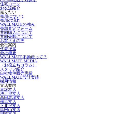
住宅ローン
お友達紹介
売りたい
売却について
売却の流れ
WALLMATEの強み
売却査定フォーム
共同購入について
共同売却について
お客さまの声
会社案内
代表挨拶
会社概要
WALLMATE不動産って？
WALLMATE MEDIA
（お役立ちコラム）
スタッフ紹介
自社物件販売実績
WALLMATE設計実績
採用情報
支店案内
赤坂本店
洗足池支店
高田馬場支店
横浜支店
下北沢支店
浜田山支店
用賀支店