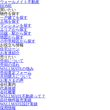
ウォールメイト不動産
HOME
買いたい
物件を探す
一戸建てを探す
土地を探す
マンションを探す
エリアから探す
沿線・駅から探す
地図から探す
小中学校区から探す
お役立ち情報
住宅ローン
お友達紹介
売りたい
売却について
売却の流れ
WALLMATEの強み
売却査定フォーム
共同購入について
お客さまの声
会社案内
代表挨拶
会社概要
WALLMATE不動産って？
自社物件販売実績
WALLMATE設計実績
採用情報