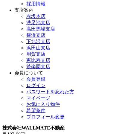
採用情報
支店案内
赤坂本店
洗足池支店
高田馬場支店
横浜支店
下北沢支店
浜田山支店
用賀支店
恵比寿支店
後楽園支店
会員について
会員登録
ログイン
パスワードを忘れた方
マイページ
お気に入り物件
希望条件
プロフィール変更
株式会社WALLMATE不動産