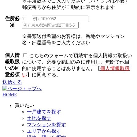
※半角数字でご入力ください（ハイフンは不要）
郵便番号から住所が自動的に表示されます
住所
必
〒
須
※書類送付希望のお客様は、番地やマンション
名・部屋番号をご入力ください
個人情
こちらのフォームで頂戴する個人情報の取扱い
報取扱
について、必要な範囲のみに使用し、無断で他目
いの同
的に使用することはありません。【
個人情報取扱
意
必須
い
】に同意する。
送信する
HOME
買いたい
一戸建てを探す
土地を探す
マンションを探す
エリアから探す