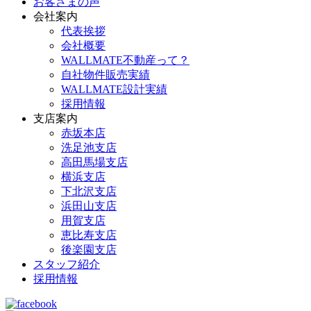
お客さまの声
会社案内
代表挨拶
会社概要
WALLMATE不動産って？
自社物件販売実績
WALLMATE設計実績
採用情報
支店案内
赤坂本店
洗足池支店
高田馬場支店
横浜支店
下北沢支店
浜田山支店
用賀支店
恵比寿支店
後楽園支店
スタッフ紹介
採用情報