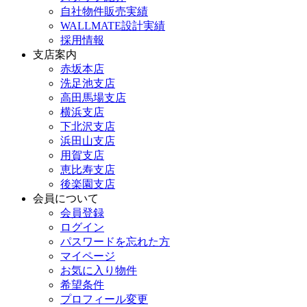
自社物件販売実績
WALLMATE設計実績
採用情報
支店案内
赤坂本店
洗足池支店
高田馬場支店
横浜支店
下北沢支店
浜田山支店
用賀支店
恵比寿支店
後楽園支店
会員について
会員登録
ログイン
パスワードを忘れた方
マイページ
お気に入り物件
希望条件
プロフィール変更