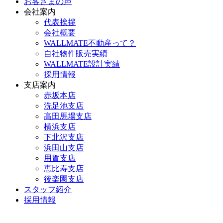
お客さまの声
会社案内
代表挨拶
会社概要
WALLMATE不動産って？
自社物件販売実績
WALLMATE設計実績
採用情報
支店案内
赤坂本店
洗足池支店
高田馬場支店
横浜支店
下北沢支店
浜田山支店
用賀支店
恵比寿支店
後楽園支店
スタッフ紹介
採用情報