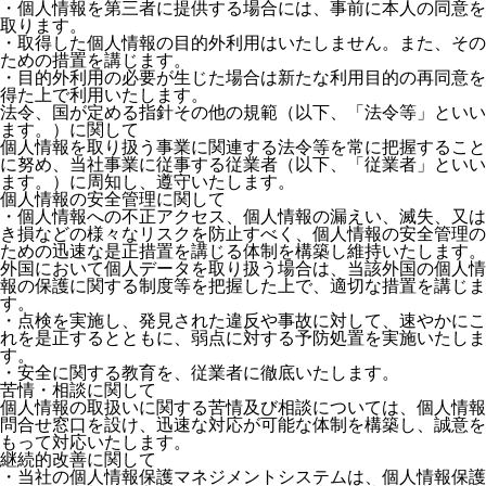
・個人情報を第三者に提供する場合には、事前に本人の同意を
取ります。
・取得した個人情報の目的外利用はいたしません。また、その
ための措置を講じます。
・目的外利用の必要が生じた場合は新たな利用目的の再同意を
得た上で利用いたします。
法令、国が定める指針その他の規範（以下、「法令等」といい
ます。）に関して
個人情報を取り扱う事業に関連する法令等を常に把握すること
に努め、当社事業に従事する従業者（以下、「従業者」といい
ます。）に周知し、遵守いたします。
個人情報の安全管理に関して
・個人情報への不正アクセス、個人情報の漏えい、滅失、又は
き損などの様々なリスクを防止すべく、個人情報の安全管理の
ための迅速な是正措置を講じる体制を構築し維持いたします。
外国において個人データを取り扱う場合は、当該外国の個人情
報の保護に関する制度等を把握した上で、適切な措置を講じま
す。
・点検を実施し、発見された違反や事故に対して、速やかにこ
れを是正するとともに、弱点に対する予防処置を実施いたしま
す。
・安全に関する教育を、従業者に徹底いたします。
苦情・相談に関して
個人情報の取扱いに関する苦情及び相談については、個人情報
問合せ窓口を設け、迅速な対応が可能な体制を構築し、誠意を
もって対応いたします。
継続的改善に関して
・当社の個人情報保護マネジメントシステムは、個人情報保護