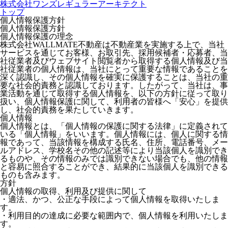
株式会社ワンズレギュラーアーキテクト
トップ
個人情報保護方針
個人情報保護方針
個人情報保護の理念
株式会社WALLMATE不動産は不動産業を実施する上で、当社
サービスを通じてお客様、お取引先、採用候補者・応募者、当
社従業者及びウェブサイト閲覧者から取得する個人情報及び当
社従業者の個人情報は、当社にとって重要な情報であることを
深く認識し、その個人情報を確実に保護することは、当社の重
要な社会的責務と認識しております。したがって、当社は、事
業活動を通じて取得する個人情報を、以下の方針に従って取り
扱い、個人情報保護に関して、利用者の皆様へ「安心」を提供
し、社会的責務を果たしていきます。
個人情報
個人情報とは、「個人情報の保護に関する法律」に定義されて
いる「個人情報」をいいます。個人情報には、個人に関する情
報であって、当該情報を構成する氏名、住所、電話番号、メー
ルアドレス、学校名その他の記述等により当該個人を識別でき
るものや、その情報のみでは識別できない場合でも、他の情報
と容易に照合することができ、結果的に当該個人を識別できる
ものも含みます。
方針
個人情報の取得、利用及び提供に関して
・適法、かつ、公正な手段によって個人情報を取得いたしま
す。
・利用目的の達成に必要な範囲内で、個人情報を利用いたしま
す。