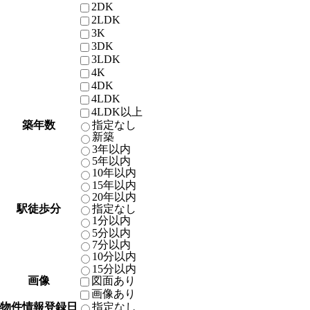
2DK
2LDK
3K
3DK
3LDK
4K
4DK
4LDK
4LDK以上
築年数
指定なし
新築
3年以内
5年以内
10年以内
15年以内
20年以内
駅徒歩分
指定なし
1分以内
5分以内
7分以内
10分以内
15分以内
画像
図面あり
画像あり
物件情報登録日
指定なし