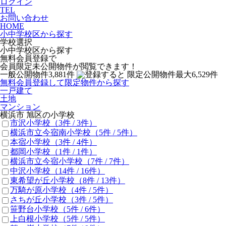
ログイン
TEL
お問い合わせ
HOME
小中学校区から探す
学校選択
小中学校区から探す
無料会員登録で
会員限定未公開物件
が閲覧できます！
一般公開物件
3,881
件
限定公開物件
最大
6,529
件
無料会員登録して限定物件から探す
一戸建て
土地
マンション
横浜市 旭区の小学校
市沢小学校
（3件 /
3
件）
横浜市立今宿南小学校
（5件 /
5
件）
本宿小学校
（3件 /
4
件）
都岡小学校
（1件 /
1
件）
横浜市立今宿小学校
（7件 /
7
件）
中沢小学校
（14件 /
16
件）
東希望が丘小学校
（8件 /
13
件）
万騎が原小学校
（4件 /
5
件）
さちが丘小学校
（3件 /
5
件）
笹野台小学校
（5件 /
6
件）
上白根小学校
（5件 /
5
件）