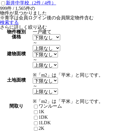
新井中学校
（2件 /
4
件）
999
件 /
1,565
件の
物件が見つかりました
※青字は会員ログイン後の会員限定物件含む
検索する
さらに詳しく絞り込む
物件種別
一戸建て
価格
～
建物面積
～
※「m2」は「平米」と同じです。
土地面積
～
※「m2」は「平米」と同じです。
間取り
ワンルーム
1K
1DK
1LDK
2K