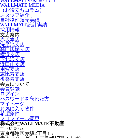
WALLMATE不動産って？
WALLMATE MEDIA
（お役立ちコラム）
スタッフ紹介
自社物件販売実績
WALLMATE設計実績
採用情報
支店案内
赤坂本店
洗足池支店
高田馬場支店
横浜支店
下北沢支店
浜田山支店
用賀支店
恵比寿支店
後楽園支店
会員について
会員登録
ログイン
パスワードを忘れた方
マイページ
お気に入り物件
希望条件
プロフィール変更
株式会社WALLMATE不動産
〒107-0052
東京都港区赤坂2丁目3-5