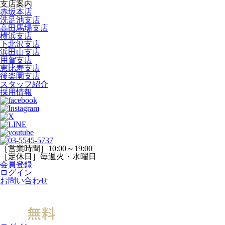
支店案内
赤坂本店
洗足池支店
高田馬場支店
横浜支店
下北沢支店
浜田山支店
用賀支店
恵比寿支店
後楽園支店
スタッフ紹介
採用情報
［営業時間］10:00～19:00
［定休日］毎週火・水曜日
会員登録
ログイン
お問い合わせ