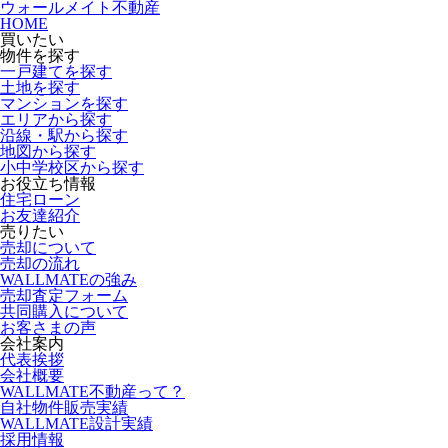
ウォールメイト不動産
HOME
買いたい
物件を探す
一戸建てを探す
土地を探す
マンションを探す
エリアから探す
沿線・駅から探す
地図から探す
小中学校区から探す
お役立ち情報
住宅ローン
お友達紹介
売りたい
売却について
売却の流れ
WALLMATEの強み
売却査定フォーム
共同購入について
お客さまの声
会社案内
代表挨拶
会社概要
WALLMATE不動産って？
自社物件販売実績
WALLMATE設計実績
採用情報