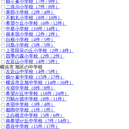
鶴ヶ峯小学校
（7件 /
9
件）
二俣川小学校
（7件 /
8
件）
善部小学校
（2件 /
4
件）
不動丸小学校
（8件 /
10
件）
希望ケ丘小学校
（6件 /
12
件）
中尾小学校
（10件 /
14
件）
南本宿小学校
（2件 /
2
件）
白根小学校
（4件 /
5
件）
川島小学校
（5件 /
5
件）
上菅田笹の丘小学校
（2件 /
4
件）
四季の森小学校
（2件 /
2
件）
左近山小学校
（4件 /
5
件）
横浜市 旭区の中学校
左近山中学校
（4件 /
5
件）
鶴ケ峯中学校
（15件 /
17
件）
横浜市立旭中学校
（14件 /
16
件）
今宿中学校
（8件 /
8
件）
希望が丘中学校
（18件 /
24
件）
万騎が原中学校
（8件 /
11
件）
本宿中学校
（3件 /
4
件）
都岡中学校
（1件 /
1
件）
上白根北中学校
（5件 /
6
件）
南希望が丘中学校
（7件 /
14
件）
西谷中学校
（15件 /
17
件）