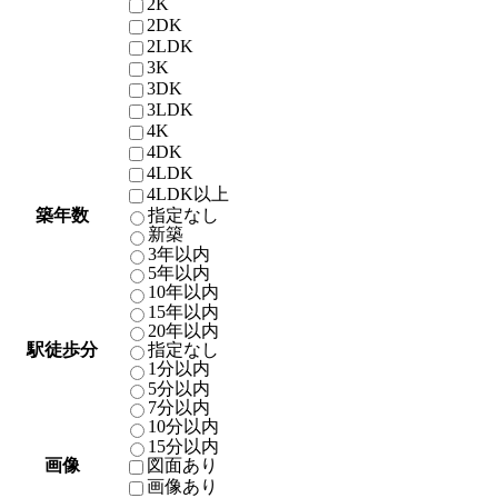
2K
2DK
2LDK
3K
3DK
3LDK
4K
4DK
4LDK
4LDK以上
築年数
指定なし
新築
3年以内
5年以内
10年以内
15年以内
20年以内
駅徒歩分
指定なし
1分以内
5分以内
7分以内
10分以内
15分以内
画像
図面あり
画像あり