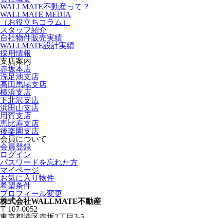
WALLMATE不動産って？
WALLMATE MEDIA
（お役立ちコラム）
スタッフ紹介
自社物件販売実績
WALLMATE設計実績
採用情報
支店案内
赤坂本店
洗足池支店
高田馬場支店
横浜支店
下北沢支店
浜田山支店
用賀支店
恵比寿支店
後楽園支店
会員について
会員登録
ログイン
パスワードを忘れた方
マイページ
お気に入り物件
希望条件
プロフィール変更
株式会社WALLMATE不動産
〒107-0052
東京都港区赤坂2丁目3-5