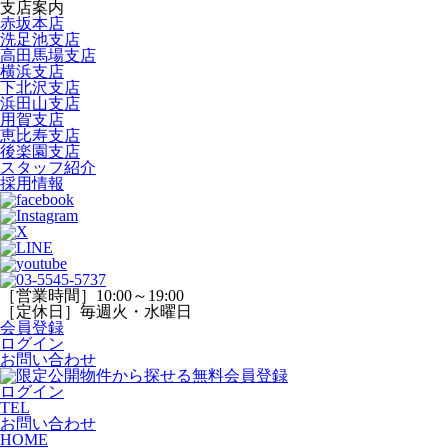
支店案内
赤坂本店
洗足池支店
高田馬場支店
横浜支店
下北沢支店
浜田山支店
用賀支店
恵比寿支店
後楽園支店
スタッフ紹介
採用情報
［営業時間］10:00～19:00
［定休日］毎週火・水曜日
会員登録
ログイン
お問い合わせ
ログイン
TEL
お問い合わせ
HOME