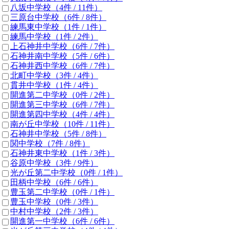
八坂中学校
（4件 /
11
件）
三原台中学校
（6件 /
8
件）
練馬東中学校
（1件 /
1
件）
練馬中学校
（1件 /
2
件）
上石神井中学校
（6件 /
7
件）
石神井南中学校
（5件 /
6
件）
石神井西中学校
（6件 /
7
件）
北町中学校
（3件 /
4
件）
貫井中学校
（1件 /
4
件）
開進第二中学校
（0件 /
2
件）
開進第三中学校
（6件 /
7
件）
開進第四中学校
（4件 /
4
件）
南が丘中学校
（10件 /
11
件）
石神井中学校
（5件 /
8
件）
関中学校
（7件 /
8
件）
石神井東中学校
（1件 /
3
件）
谷原中学校
（3件 /
9
件）
光が丘第二中学校
（0件 /
1
件）
田柄中学校
（6件 /
6
件）
豊玉第二中学校
（0件 /
1
件）
豊玉中学校
（0件 /
3
件）
中村中学校
（2件 /
3
件）
開進第一中学校
（6件 /
6
件）