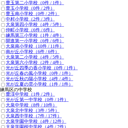
豊玉第二小学校
（0件 /
1
件）
豊玉小学校
（0件 /
2
件）
豊玉南小学校
（0件 /
2
件）
中村小学校
（2件 /
3
件）
大泉第四小学校
（4件 /
5
件）
仲町小学校
（6件 /
6
件）
練馬第三小学校
（1件 /
4
件）
開進第一小学校
（6件 /
6
件）
大泉南小学校
（10件 /
11
件）
南が丘小学校
（6件 /
6
件）
大泉第二小学校
（4件 /
5
件）
大泉第六小学校
（2件 /
4
件）
光が丘四季の香小学校
（0件 /
1
件）
光が丘春の風小学校
（0件 /
1
件）
光が丘秋の陽小学校
（4件 /
4
件）
光が丘夏の雲小学校
（1件 /
1
件）
練馬区の中学校
豊渓中学校
（1件 /
2
件）
光が丘第一中学校
（0件 /
1
件）
大泉中学校
（8件 /
10
件）
大泉北中学校
（3件 /
5
件）
大泉西中学校
（7件 /
17
件）
大泉学園中学校
（4件 /
12
件）
大泉学園桜中学校
（4件 /
7
件）