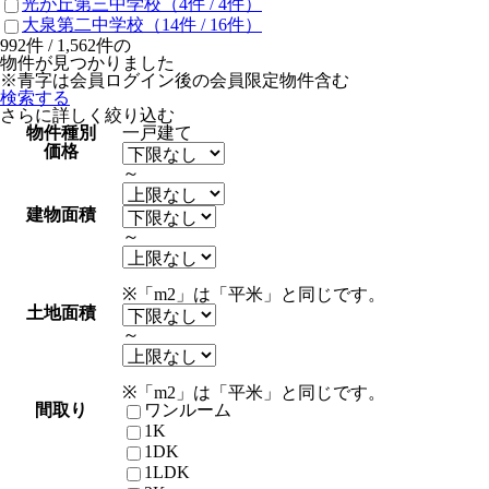
光が丘第三中学校
（4件 /
4
件）
大泉第二中学校
（14件 /
16
件）
992
件 /
1,562
件の
物件が見つかりました
※青字は会員ログイン後の会員限定物件含む
検索する
さらに詳しく絞り込む
物件種別
一戸建て
価格
～
建物面積
～
※「m2」は「平米」と同じです。
土地面積
～
※「m2」は「平米」と同じです。
間取り
ワンルーム
1K
1DK
1LDK