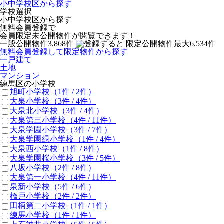
小中学校区から探す
学校選択
小中学校区から探す
無料会員登録で
会員限定未公開物件
が閲覧できます！
一般公開物件
3,868
件
限定公開物件
最大
6,534
件
無料会員登録して限定物件から探す
一戸建て
土地
マンション
練馬区の小学校
旭町小学校
（1件 /
2
件）
大泉小学校
（3件 /
4
件）
大泉北小学校
（3件 /
4
件）
大泉第三小学校
（4件 /
11
件）
大泉学園小学校
（3件 /
7
件）
大泉学園緑小学校
（1件 /
4
件）
大泉西小学校
（1件 /
8
件）
大泉学園桜小学校
（3件 /
5
件）
八坂小学校
（2件 /
8
件）
大泉第一小学校
（4件 /
11
件）
泉新小学校
（5件 /
6
件）
橋戸小学校
（2件 /
2
件）
田柄第二小学校
（1件 /
1
件）
練馬小学校
（1件 /
1
件）