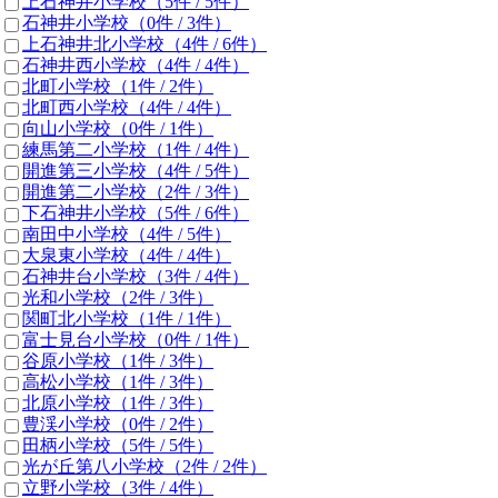
上石神井小学校
（5件 /
5
件）
石神井小学校
（0件 /
3
件）
上石神井北小学校
（4件 /
6
件）
石神井西小学校
（4件 /
4
件）
北町小学校
（1件 /
2
件）
北町西小学校
（4件 /
4
件）
向山小学校
（0件 /
1
件）
練馬第二小学校
（1件 /
4
件）
開進第三小学校
（4件 /
5
件）
開進第二小学校
（2件 /
3
件）
下石神井小学校
（5件 /
6
件）
南田中小学校
（4件 /
5
件）
大泉東小学校
（4件 /
4
件）
石神井台小学校
（3件 /
4
件）
光和小学校
（2件 /
3
件）
関町北小学校
（1件 /
1
件）
富士見台小学校
（0件 /
1
件）
谷原小学校
（1件 /
3
件）
高松小学校
（1件 /
3
件）
北原小学校
（1件 /
3
件）
豊渓小学校
（0件 /
2
件）
田柄小学校
（5件 /
5
件）
光が丘第八小学校
（2件 /
2
件）
立野小学校
（3件 /
4
件）