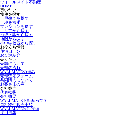
ウォールメイト不動産
HOME
買いたい
物件を探す
一戸建てを探す
土地を探す
マンションを探す
エリアから探す
沿線・駅から探す
地図から探す
小中学校区から探す
お役立ち情報
住宅ローン
お友達紹介
売りたい
売却について
売却の流れ
WALLMATEの強み
売却査定フォーム
共同購入について
お客さまの声
会社案内
代表挨拶
会社概要
WALLMATE不動産って？
自社物件販売実績
WALLMATE設計実績
採用情報