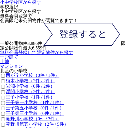
小中学校区から探す
学校選択
小中学校区から探す
無料会員登録で
会員限定未公開物件
が閲覧できます！
一般公開物件
3,886
件
限
定公開物件
最大
6,559
件
無料会員登録して限定物件から探す
一戸建て
土地
マンション
北区の小学校
西が丘小学校
（0件 /
1
件）
梅木小学校
（2件 /
2
件）
岩淵小学校
（0件 /
2
件）
浮間小学校
（2件 /
2
件）
王子小学校
（1件 /
1
件）
王子第一小学校
（1件 /
1
件）
王子第五小学校
（0件 /
1
件）
王子第三小学校
（0件 /
1
件）
滝野川小学校
（0件 /
3
件）
滝野川第五小学校
（2件 /
5
件）