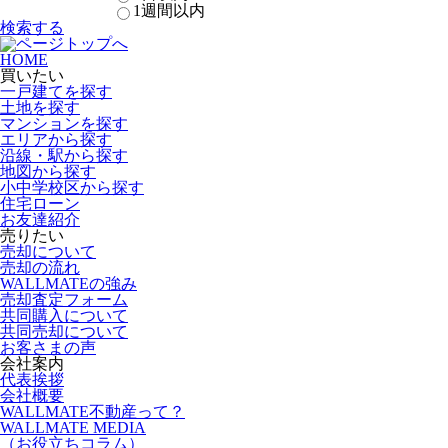
1週間以内
検索する
HOME
買いたい
一戸建てを探す
土地を探す
マンションを探す
エリアから探す
沿線・駅から探す
地図から探す
小中学校区から探す
住宅ローン
お友達紹介
売りたい
売却について
売却の流れ
WALLMATEの強み
売却査定フォーム
共同購入について
共同売却について
お客さまの声
会社案内
代表挨拶
会社概要
WALLMATE不動産って？
WALLMATE MEDIA
（お役立ちコラム）