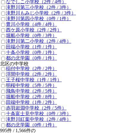
なでしこ小学校
（2件 /
4
件）
滝野川第三小学校
（2件 /
3
件）
滝野川もみじ小学校
（2件 /
3
件）
滝野川第四小学校
（0件 /
1
件）
豊川小学校
（4件 /
4
件）
西ケ原小学校
（2件 /
2
件）
堀船小学校
（0件 /
3
件）
滝野川第二小学校
（2件 /
4
件）
田端小学校
（1件 /
1
件）
十条小学校
（0件 /
1
件）
都の北学園
（0件 /
1
件）
北区の中学校
稲付中学校
（2件 /
2
件）
浮間中学校
（2件 /
2
件）
王子桜中学校
（1件 /
1
件）
明桜中学校
（5件 /
5
件）
飛鳥中学校
（2件 /
5
件）
堀船中学校
（2件 /
8
件）
田端中学校
（1件 /
2
件）
赤羽岩淵中学校
（2件 /
5
件）
十条富士見中学校
（0件 /
3
件）
滝野川紅葉中学校
（2件 /
4
件）
都の北学園
（0件 /
1
件）
995
件 /
1,566
件の