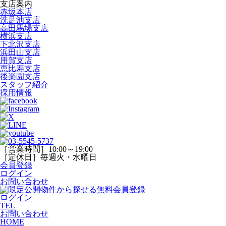
支店案内
赤坂本店
洗足池支店
高田馬場支店
横浜支店
下北沢支店
浜田山支店
用賀支店
恵比寿支店
後楽園支店
スタッフ紹介
採用情報
［営業時間］10:00～19:00
［定休日］毎週火・水曜日
会員登録
ログイン
お問い合わせ
ログイン
TEL
お問い合わせ
HOME