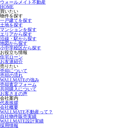
ウォールメイト不動産
HOME
買いたい
物件を探す
一戸建てを探す
土地を探す
マンションを探す
エリアから探す
沿線・駅から探す
地図から探す
小中学校区から探す
お役立ち情報
住宅ローン
お友達紹介
売りたい
売却について
売却の流れ
WALLMATEの強み
売却査定フォーム
共同購入について
お客さまの声
会社案内
代表挨拶
会社概要
WALLMATE不動産って？
自社物件販売実績
WALLMATE設計実績
採用情報