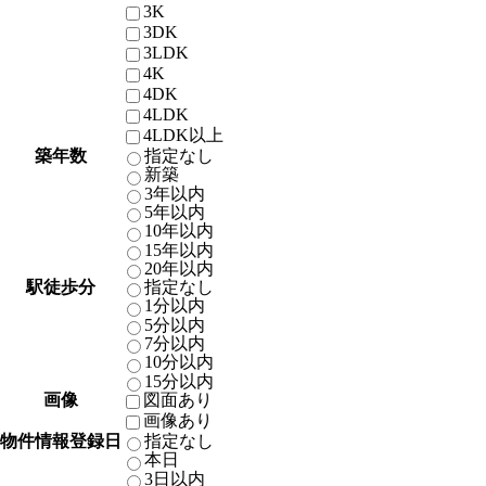
3K
3DK
3LDK
4K
4DK
4LDK
4LDK以上
築年数
指定なし
新築
3年以内
5年以内
10年以内
15年以内
20年以内
駅徒歩分
指定なし
1分以内
5分以内
7分以内
10分以内
15分以内
画像
図面あり
画像あり
物件情報登録日
指定なし
本日
3日以内