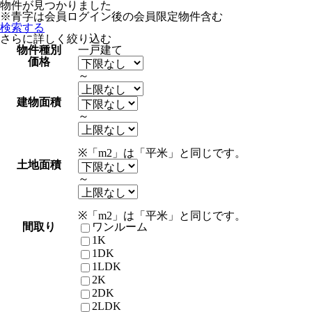
物件が見つかりました
※青字は会員ログイン後の会員限定物件含む
検索する
さらに詳しく絞り込む
物件種別
一戸建て
価格
～
建物面積
～
※「m2」は「平米」と同じです。
土地面積
～
※「m2」は「平米」と同じです。
間取り
ワンルーム
1K
1DK
1LDK
2K
2DK
2LDK