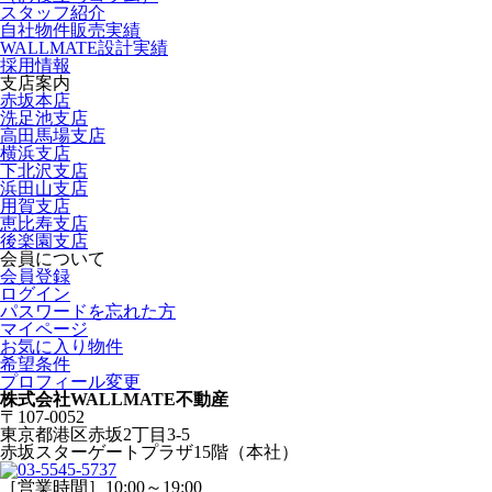
スタッフ紹介
自社物件販売実績
WALLMATE設計実績
採用情報
支店案内
赤坂本店
洗足池支店
高田馬場支店
横浜支店
下北沢支店
浜田山支店
用賀支店
恵比寿支店
後楽園支店
会員について
会員登録
ログイン
パスワードを忘れた方
マイページ
お気に入り物件
希望条件
プロフィール変更
株式会社WALLMATE不動産
〒107-0052
東京都港区赤坂2丁目3-5
赤坂スターゲートプラザ15階（本社）
［営業時間］10:00～19:00