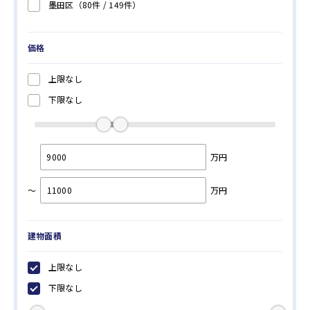
墨田区
（80件 /
149
件）
江東区
（183件 /
376
件）
品川区
（187件 /
309
件）
価格
目黒区
（189件 /
302
件）
上限なし
大田区
（181件 /
274
件）
下限なし
世田谷区
（350件 /
543
件）
渋谷区
（231件 /
306
件）
中野区
（91件 /
145
件）
万円
杉並区
（238件 /
305
件）
～
万円
豊島区
（114件 /
171
件）
北区
（61件 /
126
件）
建物面積
荒川区
（64件 /
135
件）
板橋区
（117件 /
197
件）
上限なし
練馬区
（186件 /
328
件）
下限なし
足立区
（1件 /
1
件）