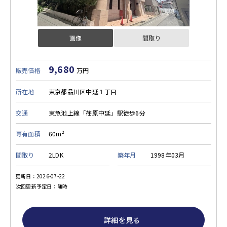
画像
間取り
9,680
販売価格
万円
所在地
東京都品川区中延１丁目
交通
東急池上線「荏原中延」駅徒歩6分
専有面積
60m²
間取り
2LDK
築年月
1998年03月
更新日：2026-07-22
次回更新予定日：随時
詳細を見る