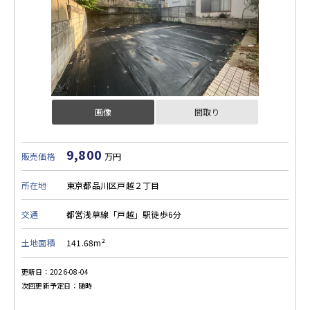
画像
間取り
9,800
販売価格
万円
所在地
東京都品川区戸越２丁目
交通
都営浅草線「戸越」駅徒歩6分
土地面積
141.68m²
更新日：2026-08-04
次回更新予定日：随時