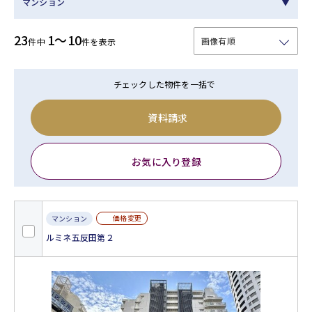
マンション
23
1～10
件中
件を表示
チェックした物件を一括で
資料請求
お気に入り登録
価格変更
マンション
ルミネ五反田第２