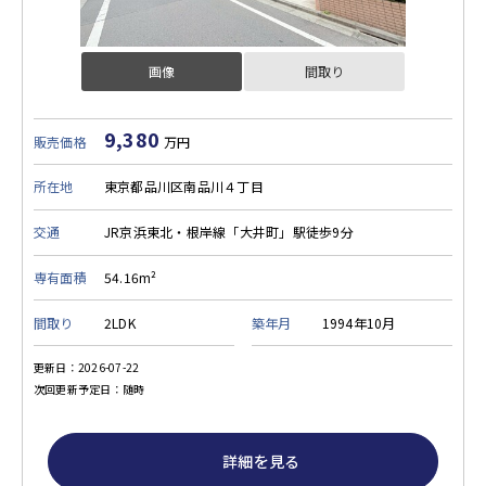
画像
間取り
9,380
販売価格
万円
所在地
東京都品川区南品川４丁目
交通
JR京浜東北・根岸線「大井町」駅徒歩9分
専有面積
54.16m²
間取り
2LDK
築年月
1994年10月
更新日：2026-07-22
次回更新予定日：随時
詳細を見る