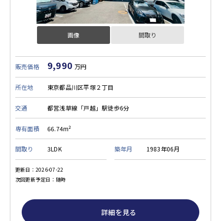
画像
間取り
9,990
販売価格
万円
所在地
東京都品川区平塚２丁目
交通
都営浅草線「戸越」駅徒歩6分
専有面積
66.74m²
間取り
3LDK
築年月
1983年06月
更新日：2026-07-22
次回更新予定日：随時
詳細を見る