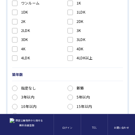
ワンルーム
1K
川崎市 高津区
（36件 /
68
件）
1DK
1LDK
川崎市 宮前区
（2件 /
5
件）
2K
2DK
2LDK
3K
3DK
3LDK
4K
4DK
4LDK
4LDK以上
築年数
指定なし
新築
3年以内
5年以内
10年以内
15年以内
20年以内
ログイン
TEL
お問い合わせ
駅徒歩分