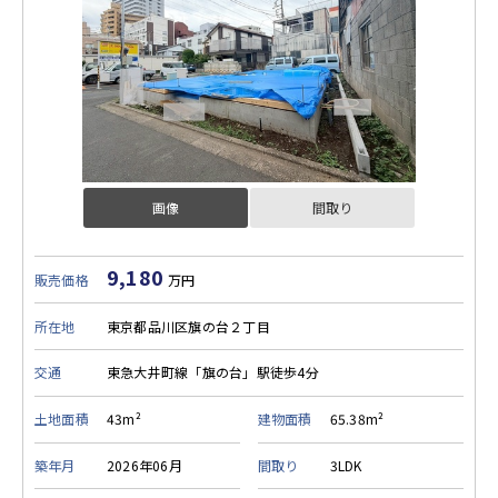
画像
間取り
9,180
販売価格
万円
所在地
東京都品川区旗の台２丁目
交通
東急大井町線「旗の台」駅徒歩4分
土地面積
43m²
建物面積
65.38m²
築年月
2026年06月
間取り
3LDK