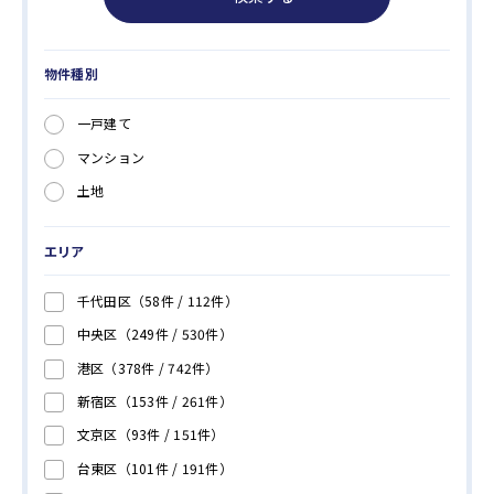
物件種別
一戸建て
マンション
土地
エリア
千代田区
（58件 /
112
件）
中央区
（249件 /
530
件）
港区
（378件 /
742
件）
新宿区
（153件 /
261
件）
文京区
（93件 /
151
件）
台東区
（101件 /
191
件）