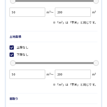
武蔵野市
（8件 /
8
件）
三鷹市
（1件 /
1
件）
m²～
m²
調布市
（6件 /
7
件）
※「m²」は「平米」と同じです。
狛江市
（28件 /
47
件）
横浜市 鶴見区
（46件 /
73
件）
土地面積
横浜市 神奈川区
（52件 /
78
件）
横浜市 西区
（21件 /
35
件）
上限なし
横浜市 中区
（42件 /
87
件）
下限なし
横浜市 南区
（32件 /
50
件）
横浜市 保土ケ谷区
（32件 /
40
件）
m²～
m²
横浜市 港北区
（80件 /
110
件）
横浜市 旭区
（57件 /
74
件）
※「m²」は「平米」と同じです。
横浜市 緑区
（24件 /
40
件）
横浜市 青葉区
（59件 /
78
件）
間取り
横浜市 都筑区
（29件 /
52
件）