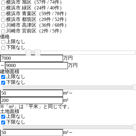
横浜市 旭区
（57件 /
74
件）
横浜市 緑区
（24件 /
40
件）
横浜市 青葉区
（59件 /
78
件）
横浜市 都筑区
（29件 /
52
件）
川崎市 高津区
（36件 /
68
件）
川崎市 宮前区
（2件 /
5
件）
価格
上限なし
下限なし
万円
～
万円
建物面積
上限なし
下限なし
m²～
m²
※「m²」は「平米」と同じです。
土地面積
上限なし
下限なし
m²～