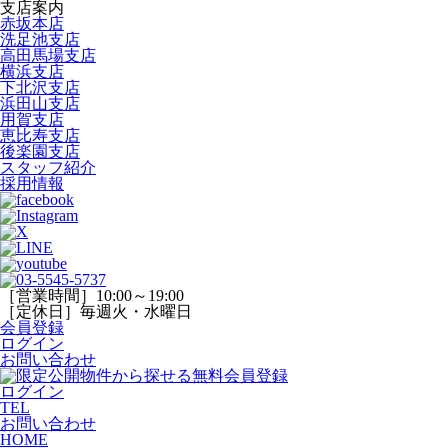
支店案内
赤坂本店
洗足池支店
高田馬場支店
横浜支店
下北沢支店
浜田山支店
用賀支店
恵比寿支店
後楽園支店
スタッフ紹介
採用情報
［営業時間］10:00～19:00
［定休日］毎週火・水曜日
会員登録
ログイン
お問い合わせ
ログイン
TEL
お問い合わせ
HOME