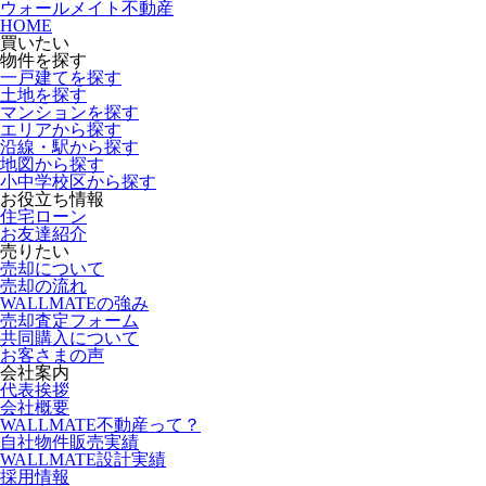
ウォールメイト不動産
HOME
買いたい
物件を探す
一戸建てを探す
土地を探す
マンションを探す
エリアから探す
沿線・駅から探す
地図から探す
小中学校区から探す
お役立ち情報
住宅ローン
お友達紹介
売りたい
売却について
売却の流れ
WALLMATEの強み
売却査定フォーム
共同購入について
お客さまの声
会社案内
代表挨拶
会社概要
WALLMATE不動産って？
自社物件販売実績
WALLMATE設計実績
採用情報