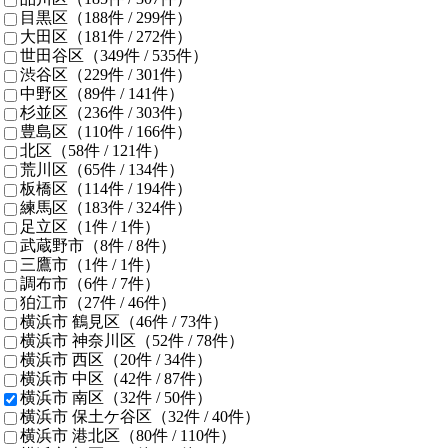
目黒区
（188件 /
299
件）
大田区
（181件 /
272
件）
世田谷区
（349件 /
535
件）
渋谷区
（229件 /
301
件）
中野区
（89件 /
141
件）
杉並区
（236件 /
303
件）
豊島区
（110件 /
166
件）
北区
（58件 /
121
件）
荒川区
（65件 /
134
件）
板橋区
（114件 /
194
件）
練馬区
（183件 /
324
件）
足立区
（1件 /
1
件）
武蔵野市
（8件 /
8
件）
三鷹市
（1件 /
1
件）
調布市
（6件 /
7
件）
狛江市
（27件 /
46
件）
横浜市 鶴見区
（46件 /
73
件）
横浜市 神奈川区
（52件 /
78
件）
横浜市 西区
（20件 /
34
件）
横浜市 中区
（42件 /
87
件）
横浜市 南区
（32件 /
50
件）
横浜市 保土ケ谷区
（32件 /
40
件）
横浜市 港北区
（80件 /
110
件）