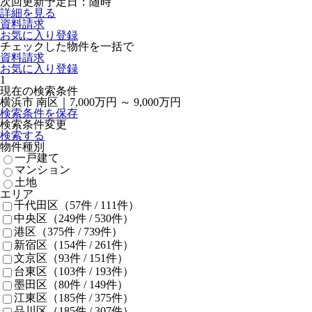
次回更新予定日：随時
詳細を見る
資料請求
お気に入り登録
チェックした物件を一括で
資料請求
お気に入り登録
1
現在の検索条件
横浜市 南区｜7,000万円 ～ 9,000万円
検索条件を保存
検索条件変更
検索する
物件種別
一戸建て
マンション
土地
エリア
千代田区
（57件 /
111
件）
中央区
（249件 /
530
件）
港区
（375件 /
739
件）
新宿区
（154件 /
261
件）
文京区
（93件 /
151
件）
台東区
（103件 /
193
件）
墨田区
（80件 /
149
件）
江東区
（185件 /
375
件）
品川区
（185件 /
307
件）