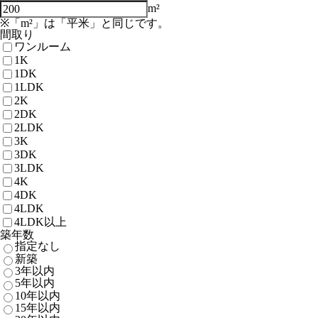
m²
※「m²」は「平米」と同じです。
間取り
ワンルーム
1K
1DK
1LDK
2K
2DK
2LDK
3K
3DK
3LDK
4K
4DK
4LDK
4LDK以上
築年数
指定なし
新築
3年以内
5年以内
10年以内
15年以内