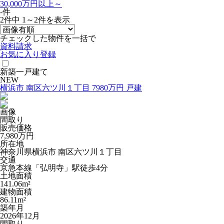
30,000万円以上～
-件
2
件中
1～2
件を表示
チェックした物件を一括で
資料請求
お気に入り登録
新築一戸建て
NEW
横浜市 南区六ツ川１丁目 7980万円 戸建
画像
間取り
販売価格
7,980
万円
所在地
神奈川県横浜市 南区六ツ川１丁目
交通
京急本線「弘明寺」駅徒歩4分
土地面積
141.06m²
建物面積
86.11m²
築年月
2026年12月
間取り