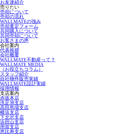
お友達紹介
売りたい
売却について
売却の流れ
WALLMATEの強み
売却査定フォーム
共同購入について
共同売却について
お客さまの声
会社案内
代表挨拶
会社概要
WALLMATE不動産って？
WALLMATE MEDIA
（お役立ちコラム）
スタッフ紹介
自社物件販売実績
WALLMATE設計実績
採用情報
支店案内
赤坂本店
洗足池支店
高田馬場支店
横浜支店
下北沢支店
浜田山支店
用賀支店
恵比寿支店