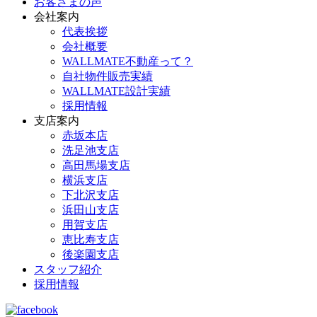
お客さまの声
会社案内
代表挨拶
会社概要
WALLMATE不動産って？
自社物件販売実績
WALLMATE設計実績
採用情報
支店案内
赤坂本店
洗足池支店
高田馬場支店
横浜支店
下北沢支店
浜田山支店
用賀支店
恵比寿支店
後楽園支店
スタッフ紹介
採用情報