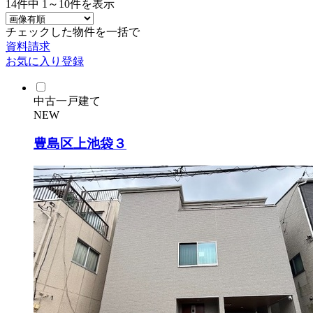
14
件中
1～10
件を表示
チェックした物件を一括で
資料請求
お気に入り登録
中古一戸建て
NEW
豊島区上池袋３