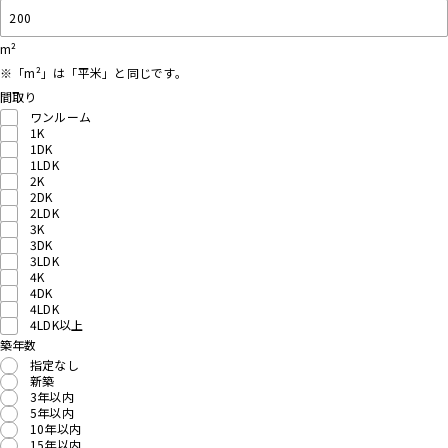
m²
※「m²」は「平米」と同じです。
間取り
ワンルーム
1K
1DK
1LDK
2K
2DK
2LDK
3K
3DK
3LDK
4K
4DK
4LDK
4LDK以上
築年数
指定なし
新築
3年以内
5年以内
10年以内
15年以内