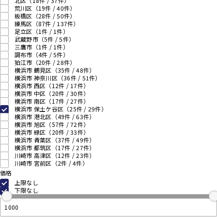
北区
（18件 /
37
件）
荒川区
（19件 /
40
件）
板橋区
（28件 /
50
件）
練馬区
（87件 /
137
件）
足立区
（1件 /
1
件）
武蔵野市
（5件 /
5
件）
三鷹市
（1件 /
1
件）
調布市
（4件 /
5
件）
狛江市
（20件 /
28
件）
横浜市 鶴見区
（35件 /
48
件）
横浜市 神奈川区
（36件 /
51
件）
横浜市 西区
（12件 /
17
件）
横浜市 中区
（20件 /
30
件）
横浜市 南区
（17件 /
27
件）
横浜市 保土ケ谷区
（25件 /
29
件）
横浜市 港北区
（49件 /
63
件）
横浜市 旭区
（57件 /
72
件）
横浜市 緑区
（20件 /
33
件）
横浜市 青葉区
（37件 /
49
件）
横浜市 都筑区
（17件 /
27
件）
川崎市 高津区
（12件 /
23
件）
川崎市 宮前区
（2件 /
4
件）
価格
上限なし
下限なし