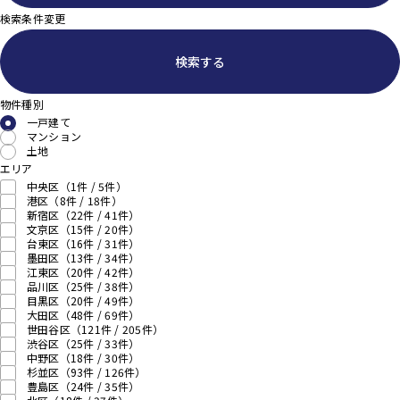
検索条件変更
検索する
物件種別
一戸建て
マンション
土地
エリア
中央区
（1件 /
5
件）
港区
（8件 /
18
件）
新宿区
（22件 /
41
件）
文京区
（15件 /
20
件）
台東区
（16件 /
31
件）
墨田区
（13件 /
34
件）
江東区
（20件 /
42
件）
品川区
（25件 /
38
件）
目黒区
（20件 /
49
件）
大田区
（48件 /
69
件）
世田谷区
（121件 /
205
件）
渋谷区
（25件 /
33
件）
中野区
（18件 /
30
件）
杉並区
（93件 /
126
件）
豊島区
（24件 /
35
件）