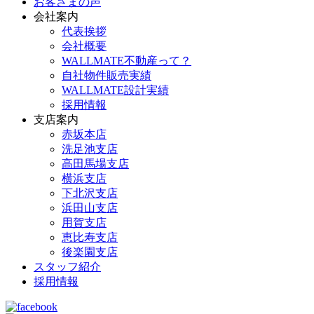
お客さまの声
会社案内
代表挨拶
会社概要
WALLMATE不動産って？
自社物件販売実績
WALLMATE設計実績
採用情報
支店案内
赤坂本店
洗足池支店
高田馬場支店
横浜支店
下北沢支店
浜田山支店
用賀支店
恵比寿支店
後楽園支店
スタッフ紹介
採用情報