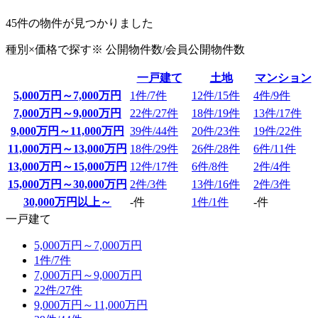
45
件の物件が見つかりました
種別×価格で探す
※ 公開物件数/
会員公開物件数
一戸建て
土地
マンション
5,000万円～7,000万円
1件/
7件
12件/
15件
4件/
9件
7,000万円～9,000万円
22件/
27件
18件/
19件
13件/
17件
9,000万円～11,000万円
39件/
44件
20件/
23件
19件/
22件
11,000万円～13,000万円
18件/
29件
26件/
28件
6件/
11件
13,000万円～15,000万円
12件/
17件
6件/
8件
2件/
4件
15,000万円～30,000万円
2件/
3件
13件/
16件
2件/
3件
30,000万円以上～
-件
1件/
1件
-件
一戸建て
5,000万円～7,000万円
1件/
7件
7,000万円～9,000万円
22件/
27件
9,000万円～11,000万円