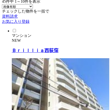
45
件中
1～10
件を表示
チェックした物件を一括で
資料請求
お気に入り登録
マンション
NEW
Ｂｒｉｌｌｉａ西荻窪