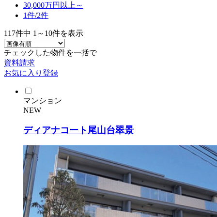
30,000万円以上～
1件/
2件
117
件中
1～10
件を表示
チェックした物件を一括で
資料請求
お気に入り登録
マンション
NEW
ディアナコート尾山台翠景