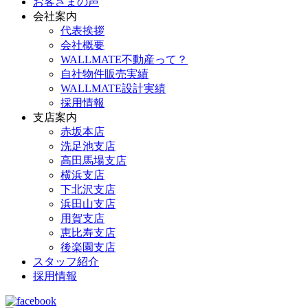
お客さまの声
会社案内
代表挨拶
会社概要
WALLMATE不動産って？
自社物件販売実績
WALLMATE設計実績
採用情報
支店案内
赤坂本店
洗足池支店
高田馬場支店
横浜支店
下北沢支店
浜田山支店
用賀支店
恵比寿支店
後楽園支店
スタッフ紹介
採用情報