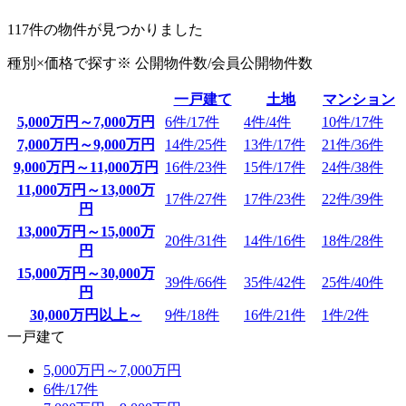
117
件の物件が見つかりました
種別×価格で探す
※ 公開物件数/
会員公開物件数
一戸建て
土地
マンション
5,000万円～7,000万円
6件/
17件
4件/
4件
10件/
17件
7,000万円～9,000万円
14件/
25件
13件/
17件
21件/
36件
9,000万円～11,000万円
16件/
23件
15件/
17件
24件/
38件
11,000万円～13,000万
17件/
27件
17件/
23件
22件/
39件
円
13,000万円～15,000万
20件/
31件
14件/
16件
18件/
28件
円
15,000万円～30,000万
39件/
66件
35件/
42件
25件/
40件
円
30,000万円以上～
9件/
18件
16件/
21件
1件/
2件
一戸建て
5,000万円～7,000万円
6件/
17件