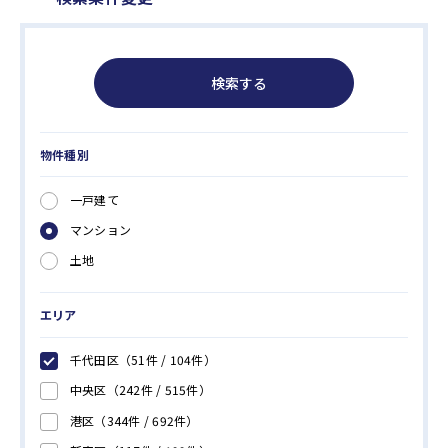
検索する
物件種別
一戸建て
マンション
土地
エリア
千代田区
（51件 /
104
件）
中央区
（242件 /
515
件）
港区
（344件 /
692
件）