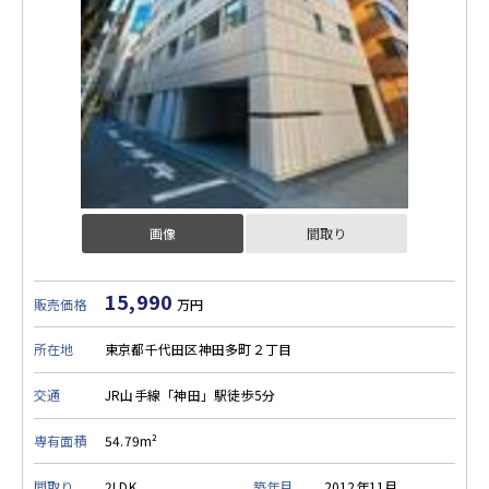
画像
間取り
15,990
販売価格
万円
所在地
東京都千代田区神田多町２丁目
交通
JR山手線「神田」駅徒歩5分
専有面積
54.79m²
間取り
2LDK
築年月
2012年11月