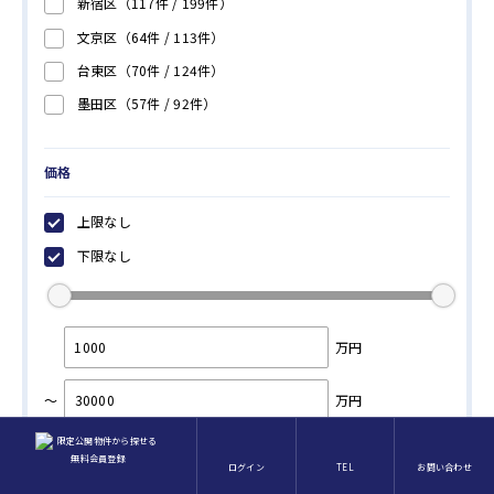
新宿区
（117件 /
199
件）
文京区
（64件 /
113
件）
台東区
（70件 /
124
件）
墨田区
（57件 /
92
件）
江東区
（151件 /
307
件）
品川区
（115件 /
216
件）
価格
目黒区
（110件 /
178
件）
上限なし
大田区
（87件 /
115
件）
下限なし
世田谷区
（117件 /
194
件）
渋谷区
（172件 /
233
件）
中野区
（43件 /
70
件）
万円
杉並区
（45件 /
65
件）
～
万円
豊島区
（66件 /
105
件）
北区
（32件 /
64
件）
ログイン
TEL
お問い合わせ
建物面積
荒川区
（40件 /
81
件）