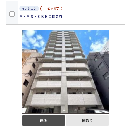
価格変更
マンション
ＡＸＡＳＸＥＢＥＣ秋葉原
画像
間取り