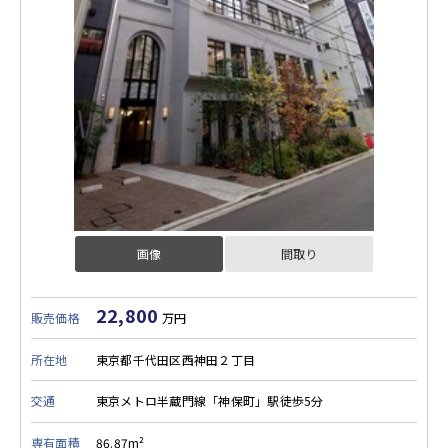
画像
間取り
22,800
販売価格
万円
所在地
東京都千代田区西神田２丁目
交通
東京メトロ半蔵門線「神保町」駅徒歩5分
専有面積
86.87m²