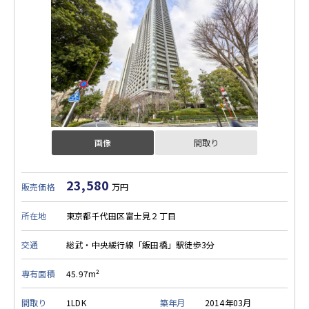
画像
間取り
23,580
販売価格
万円
所在地
東京都千代田区富士見２丁目
交通
総武・中央緩行線「飯田橋」駅徒歩3分
専有面積
45.97m²
間取り
1LDK
築年月
2014年03月