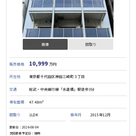
画像
間取り
10,999
販売価格
万円
所在地
東京都千代田区神田三崎町３丁目
交通
総武・中央緩行線「水道橋」駅徒歩3分
専有面積
47.48m²
間取り
1LDK
築年月
2015年12月
更新日：2026-08-04
次回更新予定日：随時