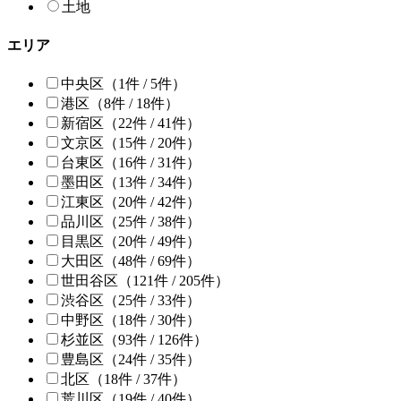
土地
エリア
中央区
（1件 /
5
件）
港区
（8件 /
18
件）
新宿区
（22件 /
41
件）
文京区
（15件 /
20
件）
台東区
（16件 /
31
件）
墨田区
（13件 /
34
件）
江東区
（20件 /
42
件）
品川区
（25件 /
38
件）
目黒区
（20件 /
49
件）
大田区
（48件 /
69
件）
世田谷区
（121件 /
205
件）
渋谷区
（25件 /
33
件）
中野区
（18件 /
30
件）
杉並区
（93件 /
126
件）
豊島区
（24件 /
35
件）
北区
（18件 /
37
件）
荒川区
（19件 /
40
件）