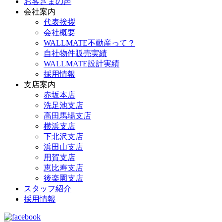
お客さまの声
会社案内
代表挨拶
会社概要
WALLMATE不動産って？
自社物件販売実績
WALLMATE設計実績
採用情報
支店案内
赤坂本店
洗足池支店
高田馬場支店
横浜支店
下北沢支店
浜田山支店
用賀支店
恵比寿支店
後楽園支店
スタッフ紹介
採用情報