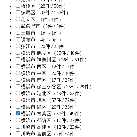
板橋区
（28件 /
50
件）
練馬区
（87件 /
137
件）
足立区
（1件 /
1
件）
武蔵野市
（5件 /
5
件）
三鷹市
（1件 /
1
件）
調布市
（4件 /
5
件）
狛江市
（20件 /
28
件）
横浜市 鶴見区
（35件 /
48
件）
横浜市 神奈川区
（36件 /
51
件）
横浜市 西区
（12件 /
17
件）
横浜市 中区
（20件 /
30
件）
横浜市 南区
（17件 /
27
件）
横浜市 保土ケ谷区
（25件 /
29
件）
横浜市 港北区
（49件 /
63
件）
横浜市 旭区
（57件 /
72
件）
横浜市 緑区
（20件 /
33
件）
横浜市 青葉区
（37件 /
49
件）
横浜市 都筑区
（17件 /
27
件）
川崎市 高津区
（12件 /
23
件）
川崎市 宮前区
（2件 /
4
件）