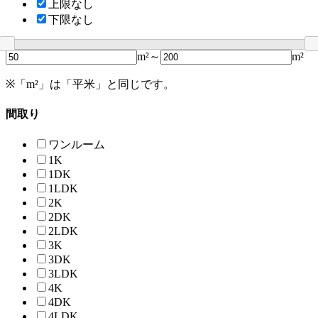
上限なし
下限なし
m²～
m²
※「m²」は「平米」と同じです。
間取り
ワンルーム
1K
1DK
1LDK
2K
2DK
2LDK
3K
3DK
3LDK
4K
4DK
4LDK