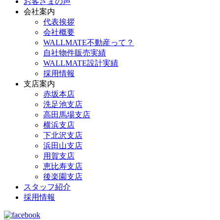
お客さまの声
会社案内
代表挨拶
会社概要
WALLMATE不動産って？
自社物件販売実績
WALLMATE設計実績
採用情報
支店案内
赤坂本店
洗足池支店
高田馬場支店
横浜支店
下北沢支店
浜田山支店
用賀支店
恵比寿支店
後楽園支店
スタッフ紹介
採用情報