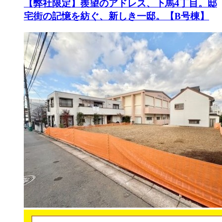
【弊社限定】羨望のアドレス、下馬4丁目。邸
宅街の記憶を紡ぐ、新しき一邸。【B号棟】