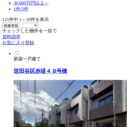
30,000万円以上～
1件/
2件
121
件中
1～10
件を表示
チェックした物件を一括で
資料請求
お気に入り登録
新築一戸建て
世田谷区赤堤４ B号棟