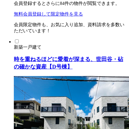
会員登録するとさらに
84
件の物件が閲覧できます。
無料会員登録
して限定物件を見る
会員限定物件も、お気に入り追加、資料請求を多数い
ただいています！
新築一戸建て
時を重ねるほどに愛着が深まる、世田谷・砧
の確かな資産【D号棟】