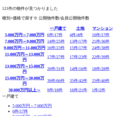
121
件の物件が見つかりました
種別×価格で探す
※ 公開物件数/
会員公開物件数
一戸建て
土地
マンション
5,000万円～7,000万円
6件/
17件
4件/
4件
10件/
17件
7,000万円～9,000万円
14件/
25件
13件/
17件
21件/
36件
9,000万円～11,000万円
16件/
23件
15件/
17件
24件/
38件
11,000万円～13,000万
17件/
27件
17件/
23件
22件/
39件
円
13,000万円～15,000万
20件/
31件
14件/
16件
18件/
28件
円
15,000万円～30,000万
39件/
66件
35件/
42件
25件/
40件
円
30,000万円以上～
9件/
18件
16件/
21件
1件/
2件
一戸建て
5,000万円～7,000万円
6件/
17件