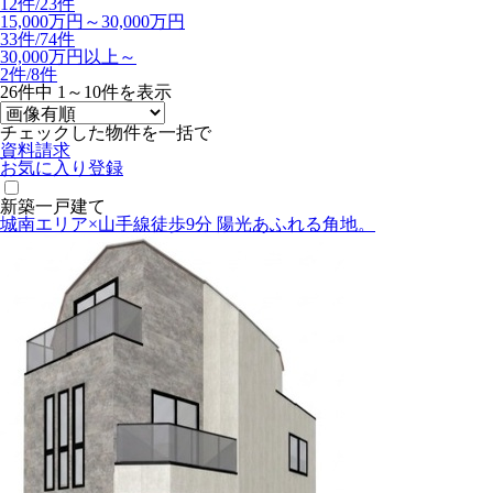
12件/
23件
15,000万円～30,000万円
33件/
74件
30,000万円以上～
2件/
8件
26
件中
1～10
件を表示
チェックした物件を一括で
資料請求
お気に入り登録
新築一戸建て
城南エリア×山手線徒歩9分 陽光あふれる角地。