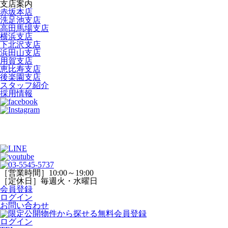
支店案内
赤坂本店
洗足池支店
高田馬場支店
横浜支店
下北沢支店
浜田山支店
用賀支店
恵比寿支店
後楽園支店
スタッフ紹介
採用情報
［営業時間］10:00～19:00
［定休日］毎週火・水曜日
会員登録
ログイン
お問い合わせ
ログイン