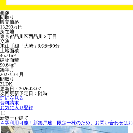
画像
間取り
販売価格
13,299
万円
所在地
東京都品川区西品川２丁目
交通
JR山手線「大崎」駅徒歩9分
土地面積
46.71m²
建物面積
90.64m²
築年月
2027年01月
間取り
3LDK
更新日：2026-08-07
次回更新予定日：随時
詳細を見る
資料請求
お気に入り登録
新築一戸建て
４駅利用可能！新築戸建 限定一棟のため、お問い合わせはお