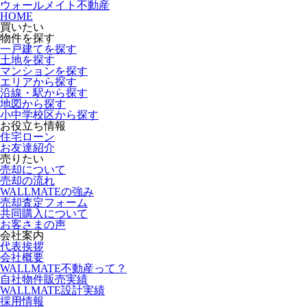
ウォールメイト不動産
HOME
買いたい
物件を探す
一戸建てを探す
土地を探す
マンションを探す
エリアから探す
沿線・駅から探す
地図から探す
小中学校区から探す
お役立ち情報
住宅ローン
お友達紹介
売りたい
売却について
売却の流れ
WALLMATEの強み
売却査定フォーム
共同購入について
お客さまの声
会社案内
代表挨拶
会社概要
WALLMATE不動産って？
自社物件販売実績
WALLMATE設計実績
採用情報