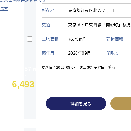
所在地
東京都江東区北砂７丁目
交通
東京メトロ東西線「南砂町」駅徒
土地面積
76.79m²
建物面積
築年月
2026年09月
間取り
更新日：2026-08-04
次回更新予定日：随時
3,857
約
件
6,493
約
件
詳細を見る