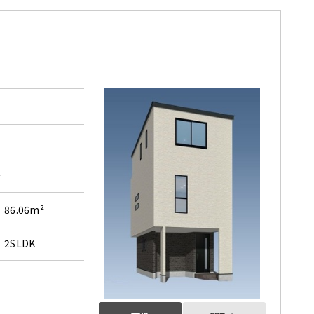
分
86.06m²
2SLDK