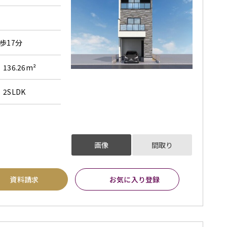
歩17分
136.26m²
2SLDK
画像
間取り
資料請求
お気に入り登録