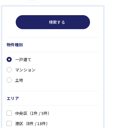
検索する
物件種別
一戸建て
マンション
土地
エリア
中央区
（1件 /
5
件）
港区
（8件 /
18
件）