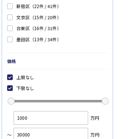
新宿区
（22件 /
41
件）
文京区
（15件 /
20
件）
台東区
（16件 /
31
件）
墨田区
（13件 /
34
件）
江東区
（20件 /
42
件）
価格
品川区
（26件 /
39
件）
目黒区
（20件 /
49
件）
上限なし
大田区
（49件 /
70
件）
下限なし
世田谷区
（123件 /
208
件）
渋谷区
（25件 /
33
件）
中野区
（18件 /
30
件）
万円
杉並区
（93件 /
126
件）
～
万円