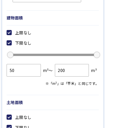
豊島区
（25件 /
36
件）
北区
（18件 /
37
件）
建物面積
荒川区
（19件 /
40
件）
板橋区
（28件 /
50
件）
上限なし
練馬区
（89件 /
139
件）
下限なし
足立区
（1件 /
1
件）
武蔵野市
（5件 /
5
件）
m²～
m²
三鷹市
（1件 /
1
件）
調布市
（4件 /
5
件）
※「m²」は「平米」と同じです。
狛江市
（21件 /
29
件）
土地面積
横浜市 鶴見区
（35件 /
48
件）
横浜市 神奈川区
（36件 /
51
件）
上限なし
横浜市 西区
（12件 /
17
件）
下限なし