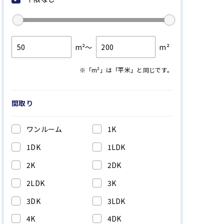
横浜市 中区
（20件 /
30
件）
横浜市 南区
（17件 /
27
件）
横浜市 保土ケ谷区
（25件 /
29
件）
m²～
m²
横浜市 港北区
（49件 /
63
件）
※「m²」は「平米」と同じです。
横浜市 旭区
（57件 /
72
件）
横浜市 緑区
（20件 /
33
件）
間取り
横浜市 青葉区
（37件 /
49
件）
ワンルーム
1K
横浜市 都筑区
（17件 /
27
件）
1DK
1LDK
川崎市 高津区
（12件 /
23
件）
2K
2DK
川崎市 宮前区
（2件 /
4
件）
2LDK
3K
3DK
3LDK
4K
4DK