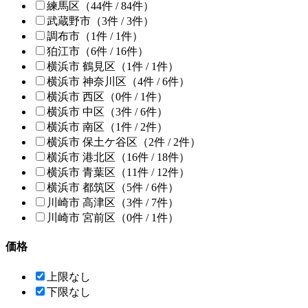
練馬区
（44件 /
84
件）
武蔵野市
（3件 /
3
件）
調布市
（1件 /
1
件）
狛江市
（6件 /
16
件）
横浜市 鶴見区
（1件 /
1
件）
横浜市 神奈川区
（4件 /
6
件）
横浜市 西区
（0件 /
1
件）
横浜市 中区
（3件 /
6
件）
横浜市 南区
（1件 /
2
件）
横浜市 保土ケ谷区
（2件 /
2
件）
横浜市 港北区
（16件 /
18
件）
横浜市 青葉区
（11件 /
12
件）
横浜市 都筑区
（5件 /
6
件）
川崎市 高津区
（3件 /
7
件）
川崎市 宮前区
（0件 /
1
件）
価格
上限なし
下限なし