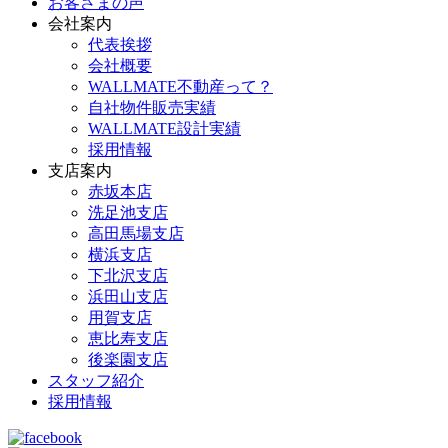
お客さまの声
会社案内
代表挨拶
会社概要
WALLMATE不動産って？
自社物件販売実績
WALLMATE設計実績
採用情報
支店案内
赤坂本店
洗足池支店
高田馬場支店
横浜支店
下北沢支店
浜田山支店
用賀支店
恵比寿支店
後楽園支店
スタッフ紹介
採用情報