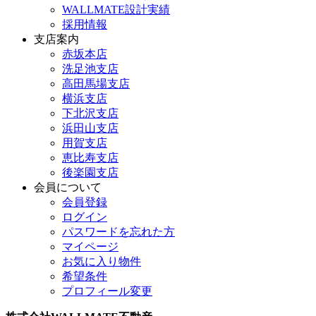
WALLMATE設計実績
採用情報
支店案内
赤坂本店
洗足池支店
高田馬場支店
横浜支店
下北沢支店
浜田山支店
用賀支店
恵比寿支店
後楽園支店
会員について
会員登録
ログイン
パスワードを忘れた方
マイページ
お気に入り物件
希望条件
プロフィール変更