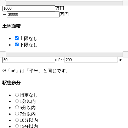
万円
～
万円
土地面積
上限なし
下限なし
m²～
m²
※「m²」は「平米」と同じです。
駅徒歩分
指定なし
1分以内
5分以内
7分以内
10分以内
15分以内