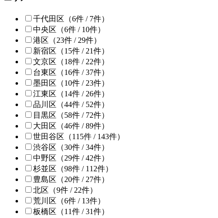
千代田区
（6件 /
7
件）
中央区
（6件 /
10
件）
港区
（23件 /
29
件）
新宿区
（15件 /
21
件）
文京区
（18件 /
22
件）
台東区
（16件 /
37
件）
墨田区
（10件 /
23
件）
江東区
（14件 /
26
件）
品川区
（44件 /
52
件）
目黒区
（58件 /
72
件）
大田区
（46件 /
89
件）
世田谷区
（115件 /
143
件）
渋谷区
（30件 /
34
件）
中野区
（29件 /
42
件）
杉並区
（98件 /
112
件）
豊島区
（20件 /
27
件）
北区
（9件 /
22
件）
荒川区
（6件 /
13
件）
板橋区
（11件 /
31
件）