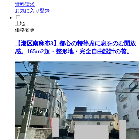
資料請求
お気に入り登録
土地
価格変更
【港区南麻布3】都心の特等席に息をのむ開放
感。165m2超・整形地・完全自由設計の贅。