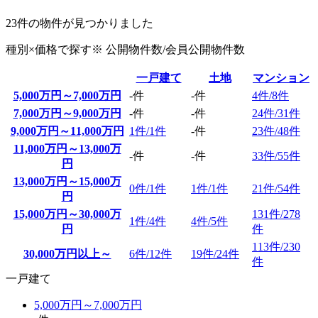
23
件の物件が見つかりました
種別×価格で探す
※ 公開物件数/
会員公開物件数
一戸建て
土地
マンション
5,000万円～7,000万円
-件
-件
4件/
8件
7,000万円～9,000万円
-件
-件
24件/
31件
9,000万円～11,000万円
1件/
1件
-件
23件/
48件
11,000万円～13,000万
-件
-件
33件/
55件
円
13,000万円～15,000万
0件/
1件
1件/
1件
21件/
54件
円
15,000万円～30,000万
131件/
278
1件/
4件
4件/
5件
円
件
113件/
230
30,000万円以上～
6件/
12件
19件/
24件
件
一戸建て
5,000万円～7,000万円