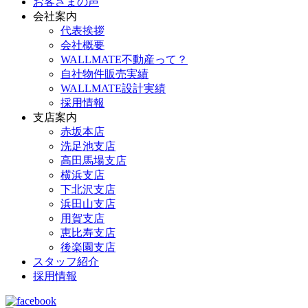
お客さまの声
会社案内
代表挨拶
会社概要
WALLMATE不動産って？
自社物件販売実績
WALLMATE設計実績
採用情報
支店案内
赤坂本店
洗足池支店
高田馬場支店
横浜支店
下北沢支店
浜田山支店
用賀支店
恵比寿支店
後楽園支店
スタッフ紹介
採用情報