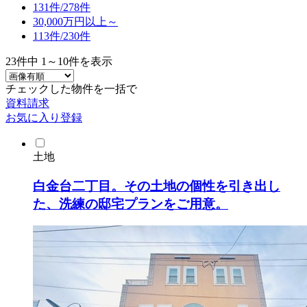
131件/
278件
30,000万円以上～
113件/
230件
23
件中
1～10
件を表示
チェックした物件を一括で
資料請求
お気に入り登録
土地
白金台二丁目。その土地の個性を引き出し
た、洗練の邸宅プランをご用意。