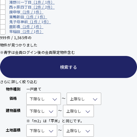
滝野川一丁目
（1件 /
1
件）
西ヶ原四丁目
（2件 /
2
件）
庚申塚
（1件 /
1
件）
巣鴨新田
（1件 /
1
件）
鬼子母神前
（1件 /
1
件）
面影橋
（1件 /
1
件）
早稲田
（1件 /
1
件）
999
件 /
1,565
件の
物件が見つかりました
※青字は会員ログイン後の会員限定物件含む
検索する
さらに詳しく絞り込む
物件種別
一戸建て
価格
～
建物面積
～
※「m2」は「平米」と同じです。
土地面積
～