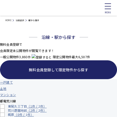
HOME
沿線選択
駅から探す
沿線・駅から探す
無料会員登録で
会員限定未公開物件
が閲覧できます！
一般公開物件
限定公開物件
最大
6,507
件
3,860
件
無料会員登録して限定物件から探す
一戸建て
土地
マンション
都電荒川線
東尾久三丁目
（1件 /
2
件）
荒川遊園地前
（2件 /
2
件）
梶原
（0件 /
1
件）