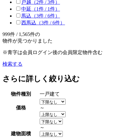
戸越
（2件 /
3
件）
中延
（1件 /
1
件）
馬込
（3件 /
6
件）
西馬込
（3件 /
6
件）
999
件 /
1,565
件の
物件が見つかりました
※青字は会員ログイン後の会員限定物件含む
検索する
さらに詳しく絞り込む
物件種別
一戸建て
価格
～
～
建物面積