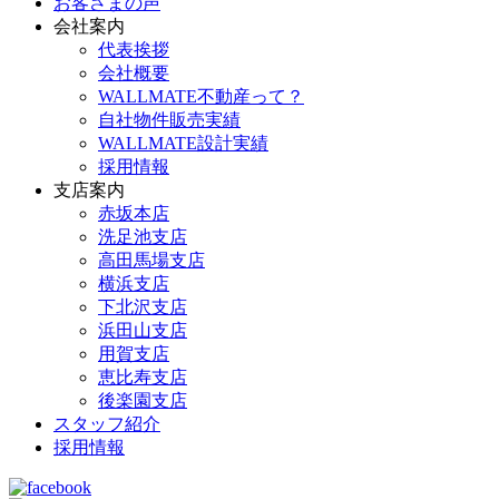
お客さまの声
会社案内
代表挨拶
会社概要
WALLMATE不動産って？
自社物件販売実績
WALLMATE設計実績
採用情報
支店案内
赤坂本店
洗足池支店
高田馬場支店
横浜支店
下北沢支店
浜田山支店
用賀支店
恵比寿支店
後楽園支店
スタッフ紹介
採用情報