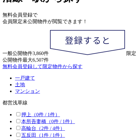
無料会員登録で
会員限定未公開物件
が閲覧できます！
一般公開物件
3,860
件
限定
公開物件
最大
6,507
件
無料会員登録して限定物件から探す
一戸建て
土地
マンション
都営浅草線
押上
（0件 /
1
件）
本所吾妻橋
（0件 /
1
件）
高輪台
（2件 /
4
件）
五反田
（1件 /
1
件）