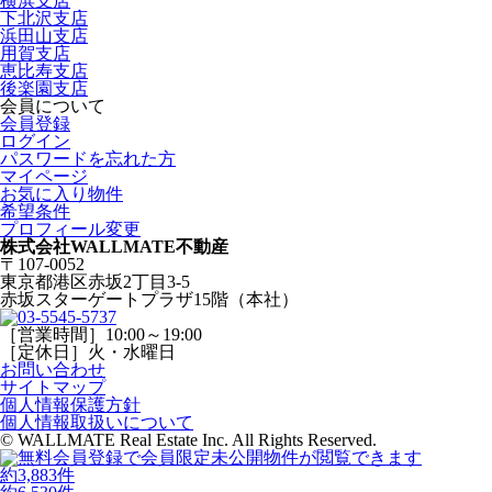
横浜支店
下北沢支店
浜田山支店
用賀支店
恵比寿支店
後楽園支店
会員について
会員登録
ログイン
パスワードを忘れた方
マイページ
お気に入り物件
希望条件
プロフィール変更
株式会社WALLMATE不動産
〒107-0052
東京都港区赤坂2丁目3-5
赤坂スターゲートプラザ15階（本社）
［営業時間］10:00～19:00
［定休日］火・水曜日
お問い合わせ
サイトマップ
個人情報保護方針
個人情報取扱いについて
© WALLMATE Real Estate Inc. All Rights Reserved.
約
3,883
件