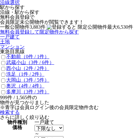
沿線選択
駅から探す
沿線・駅から探す
無料会員登録で
会員限定未公開物件
が閲覧できます！
一般公開物件
3,883
件
限定公開物件
最大
6,530
件
無料会員登録して限定物件から探す
一戸建て
土地
マンション
東急目黒線
不動前
（0件 /
1
件）
武蔵小山
（3件 /
6
件）
西小山
（2件 /
2
件）
洗足
（1件 /
2
件）
大岡山
（3件 /
5
件）
奥沢
（4件 /
4
件）
多摩川
（3件 /
3
件）
999
件 /
1,565
件の
物件が見つかりました
※青字は会員ログイン後の会員限定物件含む
検索する
さらに詳しく絞り込む
物件種別
一戸建て
価格
～