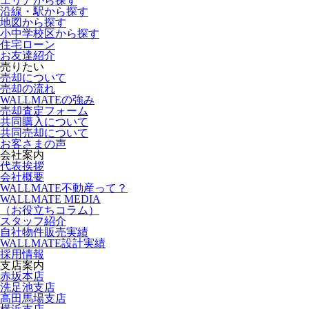
エリアから探す
沿線・駅から探す
地図から探す
小中学校区から探す
住宅ローン
お友達紹介
売りたい
売却について
売却の流れ
WALLMATEの強み
売却査定フォーム
共同購入について
共同売却について
お客さまの声
会社案内
代表挨拶
会社概要
WALLMATE不動産って？
WALLMATE MEDIA
（お役立ちコラム）
スタッフ紹介
自社物件販売実績
WALLMATE設計実績
採用情報
支店案内
赤坂本店
洗足池支店
高田馬場支店