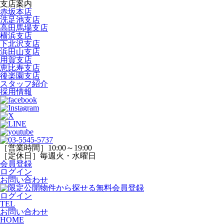
支店案内
赤坂本店
洗足池支店
高田馬場支店
横浜支店
下北沢支店
浜田山支店
用賀支店
恵比寿支店
後楽園支店
スタッフ紹介
採用情報
［営業時間］10:00～19:00
［定休日］毎週火・水曜日
会員登録
ログイン
お問い合わせ
ログイン
TEL
お問い合わせ
HOME