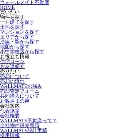
ウォールメイト不動産
HOME
買いたい
物件を探す
一戸建てを探す
土地を探す
マンションを探す
エリアから探す
沿線・駅から探す
地図から探す
小中学校区から探す
お役立ち情報
住宅ローン
お友達紹介
売りたい
売却について
売却の流れ
WALLMATEの強み
売却査定フォーム
共同購入について
お客さまの声
会社案内
代表挨拶
会社概要
WALLMATE不動産って？
自社物件販売実績
WALLMATE設計実績
採用情報