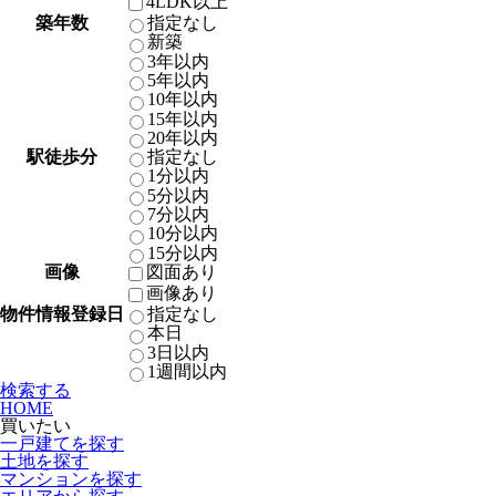
4LDK以上
築年数
指定なし
新築
3年以内
5年以内
10年以内
15年以内
20年以内
駅徒歩分
指定なし
1分以内
5分以内
7分以内
10分以内
15分以内
画像
図面あり
画像あり
物件情報登録日
指定なし
本日
3日以内
1週間以内
検索する
HOME
買いたい
一戸建てを探す
土地を探す
マンションを探す