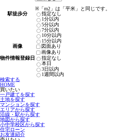
※「m2」は「平米」と同じです。
駅徒歩分
指定なし
1分以内
5分以内
7分以内
10分以内
15分以内
画像
図面あり
画像あり
物件情報登録日
指定なし
本日
3日以内
1週間以内
検索する
HOME
買いたい
一戸建てを探す
土地を探す
マンションを探す
エリアから探す
沿線・駅から探す
地図から探す
小中学校区から探す
住宅ローン
お友達紹介
売りたい