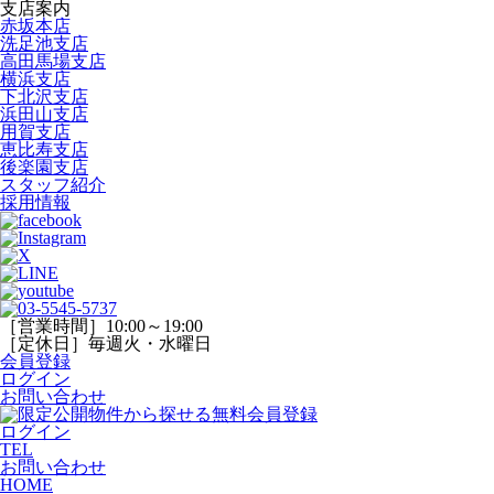
支店案内
赤坂本店
洗足池支店
高田馬場支店
横浜支店
下北沢支店
浜田山支店
用賀支店
恵比寿支店
後楽園支店
スタッフ紹介
採用情報
［営業時間］10:00～19:00
［定休日］毎週火・水曜日
会員登録
ログイン
お問い合わせ
ログイン
TEL
お問い合わせ
HOME