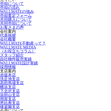
売却について
売却の流れ
WALLMATEの強み
売却査定フォーム
共同購入について
共同売却について
お客さまの声
会社案内
代表挨拶
会社概要
WALLMATE不動産って？
WALLMATE MEDIA
（お役立ちコラム）
スタッフ紹介
自社物件販売実績
WALLMATE設計実績
採用情報
支店案内
赤坂本店
洗足池支店
高田馬場支店
横浜支店
下北沢支店
浜田山支店
用賀支店
恵比寿支店
後楽園支店
会員について