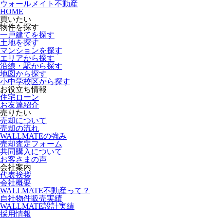
ウォールメイト不動産
HOME
買いたい
物件を探す
一戸建てを探す
土地を探す
マンションを探す
エリアから探す
沿線・駅から探す
地図から探す
小中学校区から探す
お役立ち情報
住宅ローン
お友達紹介
売りたい
売却について
売却の流れ
WALLMATEの強み
売却査定フォーム
共同購入について
お客さまの声
会社案内
代表挨拶
会社概要
WALLMATE不動産って？
自社物件販売実績
WALLMATE設計実績
採用情報