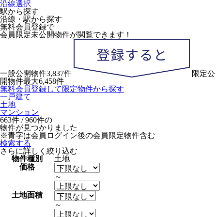
沿線選択
駅から探す
沿線・駅から探す
無料会員登録で
会員限定未公開物件
が閲覧できます！
一般公開物件
3,837
件
限定公
開物件
最大
6,458
件
無料会員登録して限定物件から探す
一戸建て
土地
マンション
663
件 /
960
件の
物件が見つかりました
※青字は会員ログイン後の会員限定物件含む
検索する
さらに詳しく絞り込む
物件種別
土地
価格
～
土地面積
～