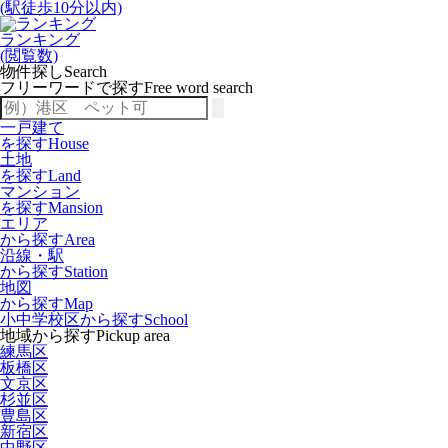
(駅徒歩10分以内)
ランキング
(閲覧数)
物件探し
Search
フリーワードで探す
Free word search
一戸建て
を探す
House
土地
を探す
Land
マンション
を探す
Mansion
エリア
から探す
Area
沿線・駅
から探す
Station
地図
から探す
Map
小中学校区から探す
School
地域から探す
Pickup area
練馬区
板橋区
文京区
杉並区
豊島区
新宿区
中野区