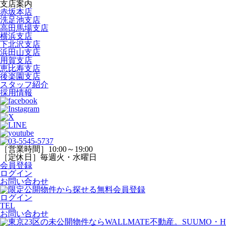
支店案内
赤坂本店
洗足池支店
高田馬場支店
横浜支店
下北沢支店
浜田山支店
用賀支店
恵比寿支店
後楽園支店
スタッフ紹介
採用情報
［営業時間］10:00～19:00
［定休日］毎週火・水曜日
会員登録
ログイン
お問い合わせ
ログイン
TEL
お問い合わせ