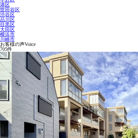
港区
世田谷区
渋谷区
品川区
目黒区
大田区
横浜市
川崎市
お客様の声
Voice
705
件