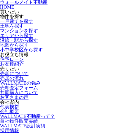
ウォールメイト不動産
HOME
買いたい
物件を探す
一戸建てを探す
土地を探す
マンションを探す
エリアから探す
沿線・駅から探す
地図から探す
小中学校区から探す
お役立ち情報
住宅ローン
お友達紹介
売りたい
売却について
売却の流れ
WALLMATEの強み
売却査定フォーム
共同購入について
お客さまの声
会社案内
代表挨拶
会社概要
WALLMATE不動産って？
自社物件販売実績
WALLMATE設計実績
採用情報