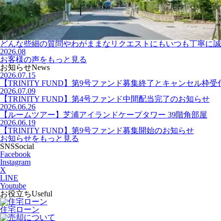
どんな些細の質問やわがままなリクエストにもいつも丁寧に誠実に
2026.08
お客様の声をもっと見る
お知らせ
News
2026.07.15
【TRINITY FUND】第9号ファンド募集終了とキャンセル枠
2026.07.09
【TRINITY FUND】第4号ファンド中間配当完了のお知らせ
2026.06.26
【ルームツアー】芝浦アイランドケープタワー 39階角部屋
2026.06.19
【TRINITY FUND】第9号ファンド募集開始のお知らせ
お知らせをもっと見る
SNS
Social
Facebook
Instagram
X
LINE
Youtube
お役立ち
Useful
住宅ローン