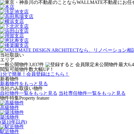
当社取扱い
エリア
一般公開物件
3,837
件
会員限定未公開物件
最大
6,
閲覧可能物件数大幅UP！
1分で簡単！会員登録はこちら！
新着物件
新着物件をもっと見る
当社のみ取扱い物件
自社物件一覧をもっと見る
当社専任物件一覧をもっと見る
物件特集
Property feature
高級物件
築浅物件
(築10年以内)
駅近物件