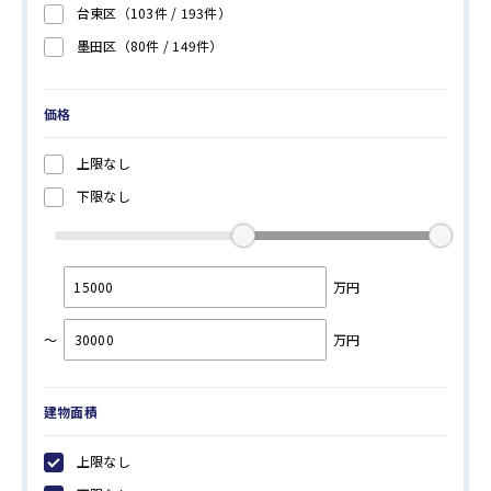
台東区
（103件 /
193
件）
墨田区
（80件 /
149
件）
江東区
（183件 /
373
件）
品川区
（186件 /
308
件）
価格
目黒区
（188件 /
299
件）
上限なし
大田区
（180件 /
271
件）
下限なし
世田谷区
（350件 /
536
件）
渋谷区
（229件 /
301
件）
中野区
（90件 /
142
件）
万円
杉並区
（237件 /
303
件）
～
万円
豊島区
（110件 /
166
件）
北区
（58件 /
121
件）
建物面積
荒川区
（64件 /
133
件）
板橋区
（114件 /
194
件）
上限なし
練馬区
（182件 /
323
件）