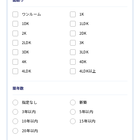
横浜市 都筑区
（29件 /
52
件）
ワンルーム
1K
川崎市 高津区
（36件 /
68
件）
1DK
1LDK
川崎市 宮前区
（2件 /
5
件）
2K
2DK
2LDK
3K
3DK
3LDK
4K
4DK
4LDK
4LDK以上
築年数
指定なし
新築
3年以内
5年以内
10年以内
15年以内
20年以内