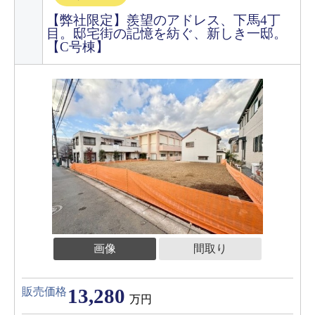
【弊社限定】羨望のアドレス、下馬4丁
目。邸宅街の記憶を紡ぐ、新しき一邸。
【C号棟】
画像
間取り
13,280
販売価格
万円