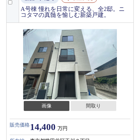
A号棟 憧れを日常に変える、全2邸。ニ
コタマの真髄を愉しむ新築戸建。
画像
間取り
14,400
販売価格
万円