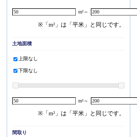
練馬区
（87件 /
137
件）
m²～
足立区
（1件 /
1
件）
※「m²」は「平米」と同じです。
武蔵野市
（5件 /
5
件）
三鷹市
（1件 /
1
件）
土地面積
調布市
（4件 /
5
件）
上限なし
狛江市
（20件 /
28
件）
下限なし
横浜市 鶴見区
（35件 /
48
件）
横浜市 神奈川区
（36件 /
51
件）
横浜市 西区
（12件 /
17
件）
m²～
横浜市 中区
（20件 /
30
件）
※「m²」は「平米」と同じです。
横浜市 南区
（17件 /
27
件）
横浜市 保土ケ谷区
（25件 /
29
件）
間取り