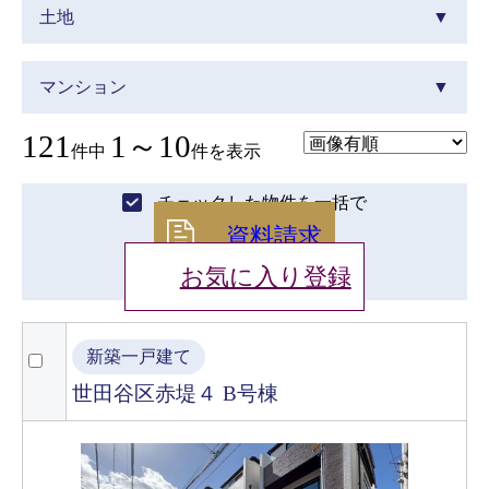
土地
マンション
121
1～10
件中
件を表示
チェックした物件を一括で
資料請求
お気に入り登録
新築一戸建て
世田谷区赤堤４ B号棟