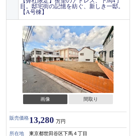
【弊社限定】羨望のアドレス、下馬4丁
目。邸宅街の記憶を紡ぐ、新しき一邸。
【A号棟】
画像
間取り
13,280
販売価格
万円
所在地
東京都世田谷区下馬４丁目