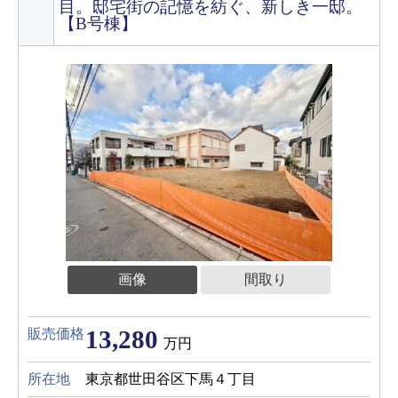
目。邸宅街の記憶を紡ぐ、新しき一邸。
【B号棟】
画像
間取り
13,280
販売価格
万円
所在地
東京都世田谷区下馬４丁目