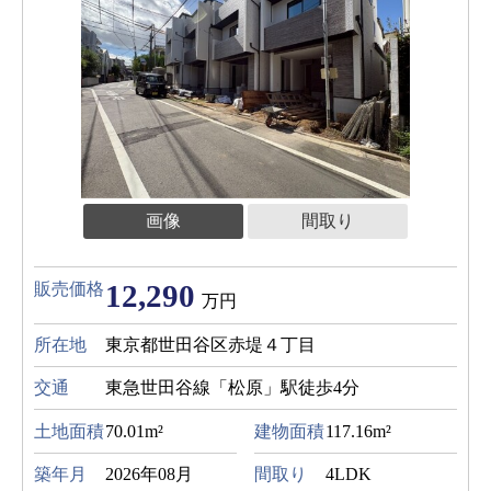
画像
間取り
12,290
販売価格
万円
所在地
東京都世田谷区赤堤４丁目
交通
東急世田谷線「松原」駅徒歩4分
土地面積
70.01m²
建物面積
117.16m²
築年月
2026年08月
間取り
4LDK