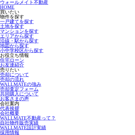
ウォールメイト不動産
HOME
買いたい
物件を探す
一戸建てを探す
土地を探す
マンションを探す
エリアから探す
沿線・駅から探す
地図から探す
小中学校区から探す
お役立ち情報
住宅ローン
お友達紹介
売りたい
売却について
売却の流れ
WALLMATEの強み
売却査定フォーム
共同購入について
お客さまの声
会社案内
代表挨拶
会社概要
WALLMATE不動産って？
自社物件販売実績
WALLMATE設計実績
採用情報