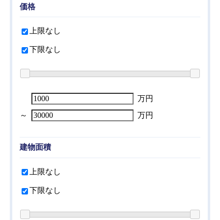
価格
品川区
（25件 /
38
件）
上限なし
目黒区
（20件 /
49
件）
下限なし
大田区
（48件 /
69
件）
世田谷区
（121件 /
205
件）
渋谷区
（25件 /
33
件）
万円
中野区
（18件 /
30
件）
～
万円
杉並区
（94件 /
126
件）
建物面積
豊島区
（24件 /
35
件）
北区
（18件 /
37
件）
上限なし
荒川区
（19件 /
40
件）
下限なし
板橋区
（28件 /
50
件）