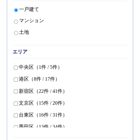
一戸建て
マンション
土地
エリア
中央区
（1件 /
5
件）
港区
（8件 /
17
件）
新宿区
（22件 /
41
件）
文京区
（15件 /
20
件）
台東区
（16件 /
31
件）
墨田区
（13件 /
34
件）
江東区
（20件 /
42
件）