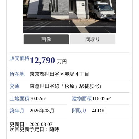
画像
間取り
12,790
販売価格
万円
所在地
東京都世田谷区赤堤４丁目
交通
東急世田谷線「松原」駅徒歩4分
土地面積
70.02m²
建物面積
116.05m²
築年月
2026年08月
間取り
4LDK
更新日：2026-08-07
次回更新予定日：随時