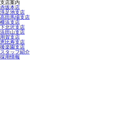
支店案内
赤坂本店
洗足池支店
高田馬場支店
横浜支店
下北沢支店
浜田山支店
用賀支店
恵比寿支店
後楽園支店
スタッフ紹介
採用情報