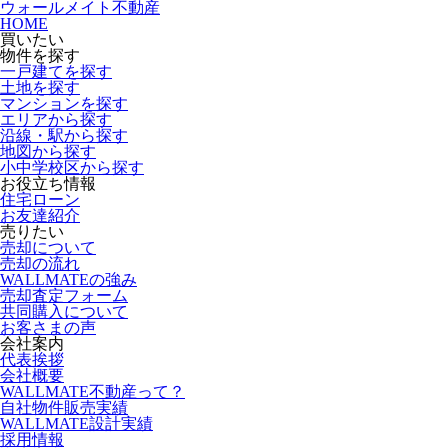
ウォールメイト不動産
HOME
買いたい
物件を探す
一戸建てを探す
土地を探す
マンションを探す
エリアから探す
沿線・駅から探す
地図から探す
小中学校区から探す
お役立ち情報
住宅ローン
お友達紹介
売りたい
売却について
売却の流れ
WALLMATEの強み
売却査定フォーム
共同購入について
お客さまの声
会社案内
代表挨拶
会社概要
WALLMATE不動産って？
自社物件販売実績
WALLMATE設計実績
採用情報