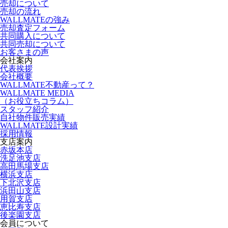
売却について
売却の流れ
WALLMATEの強み
売却査定フォーム
共同購入について
共同売却について
お客さまの声
会社案内
代表挨拶
会社概要
WALLMATE不動産って？
WALLMATE MEDIA
（お役立ちコラム）
スタッフ紹介
自社物件販売実績
WALLMATE設計実績
採用情報
支店案内
赤坂本店
洗足池支店
高田馬場支店
横浜支店
下北沢支店
浜田山支店
用賀支店
恵比寿支店
後楽園支店
会員について