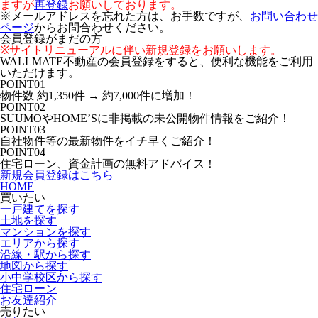
ますが
再登録
お願いしております。
※メールアドレスを忘れた方は、お手数ですが、
お問い合わせ
ページ
からお問合わせください。
会員登録がまだの方
※サイトリニューアルに伴い新規登録をお願いします。
WALLMATE不動産の会員登録をすると、便利な機能をご利用
いただけます。
POINT
01
物件数 約1,350件 →
約
7,000
件に増加！
POINT
02
SUUMOやHOME’Sに非掲載
の未公開物件情報をご紹介！
POINT
03
自社物件等の
最新物件をイチ早く
ご紹介！
POINT
04
住宅ローン、資金計画
の無料アドバイス！
新規会員登録はこちら
HOME
買いたい
一戸建てを探す
土地を探す
マンションを探す
エリアから探す
沿線・駅から探す
地図から探す
小中学校区から探す
住宅ローン
お友達紹介
売りたい