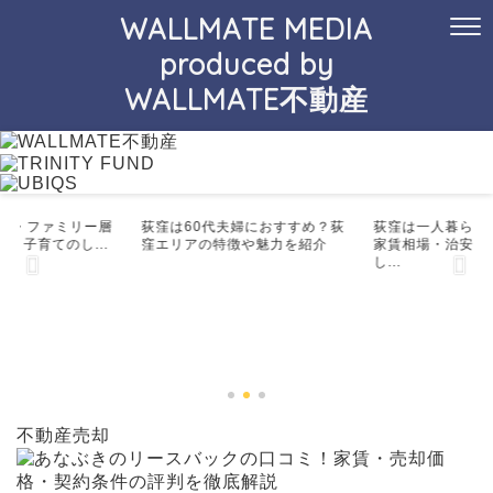
WALLMATE MEDIA
produced by
WALLMATE不動産
夫婦・ファミリー層
荻窪は60代夫婦におすすめ？荻
荻窪は一人暮らし
不動産購入
不動産購入
！子育てのし...
窪エリアの特徴や魅力を紹介
家賃相場・治安・
し...
不動産売却